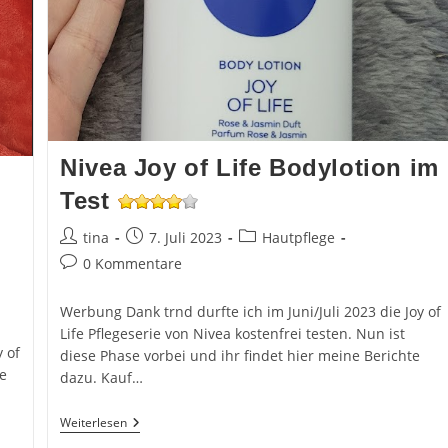
Nivea Joy of Life Bodylotion im
Test
Beitrags-
Beitrag
Beitrags-
tina
7. Juli 2023
Hautpflege
Autor:
veröffentlicht:
Kategorie:
Beitrags-
0 Kommentare
Kommentare:
Werbung Dank trnd durfte ich im Juni/Juli 2023 die Joy of
Life Pflegeserie von Nivea kostenfrei testen. Nun ist
 of
diese Phase vorbei und ihr findet hier meine Berichte
le
dazu. Kauf…
Nivea
Weiterlesen
Joy