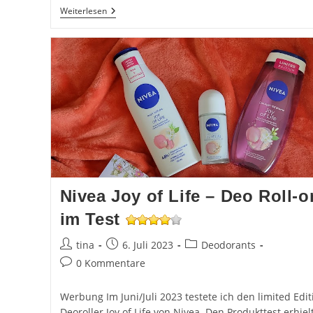
Duschgel
Weiterlesen
Nivea
Joy
Of
Life
Im
Test
Nivea Joy of Life – Deo Roll-o
im Test
Beitrags-
Beitrag
Beitrags-
tina
6. Juli 2023
Deodorants
Autor:
veröffentlicht:
Kategorie:
Beitrags-
0 Kommentare
Kommentare:
Werbung Im Juni/Juli 2023 testete ich den limited Edit
Deoroller Joy of Life von Nivea. Den Produkttest erhiel