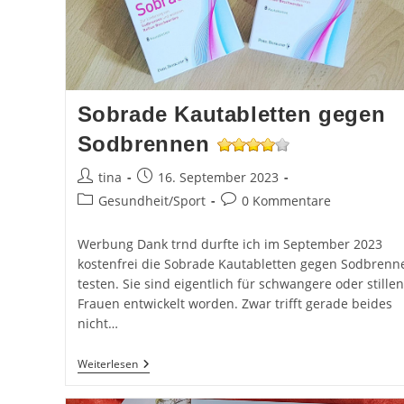
Sobrade Kautabletten gegen
Sodbrennen
Beitrags-
Beitrag
tina
16. September 2023
Autor:
veröffentlicht:
Beitrags-
Beitrags-
Gesundheit/Sport
0 Kommentare
Kategorie:
Kommentare:
Werbung Dank trnd durfte ich im September 2023
kostenfrei die Sobrade Kautabletten gegen Sodbrenn
testen. Sie sind eigentlich für schwangere oder stille
Frauen entwickelt worden. Zwar trifft gerade beides
nicht…
Sobrade
Weiterlesen
Kautabletten
Gegen