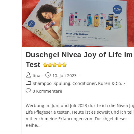
Sodbrennen
Duschgel Nivea Joy of Life im
Test
Beitrags-
Beitrag
tina
10. Juli 2023
Autor:
veröffentlicht:
Beitrags-
Shampoo, Spülung, Conditioner, Kuren & Co.
Kategorie:
Beitrags-
0 Kommentare
Kommentare:
Werbung Im Juni und Juli 2023 durfte ich die Nivea Joy
Life Pflegeserie testen. Heute ist es soweit und ich tei
mit euch meine Erfahrungen zum Duschgel dieser
Reihe.…