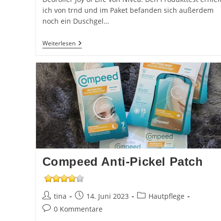
ich von trnd und im Paket befanden sich außerdem
noch ein Duschgel…
Nivea
Weiterlesen
Joy
Of
Life
–
Deo
Roll-
On
Im
Test
Compeed Anti-Pickel Patch
Beitrags-
Beitrag
Beitrags-
tina
14. Juni 2023
Hautpflege
Autor:
veröffentlicht:
Kategorie:
Beitrags-
0 Kommentare
Kommentare: