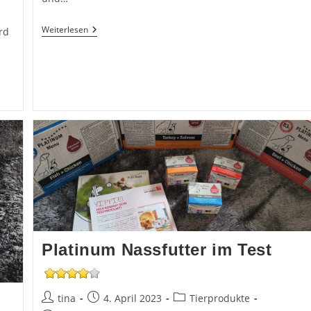
To
Weiterlesen
rd
Good
To
Go
Platinum Nassfutter im Test
Beitrags-
Beitrag
Beitrags-
tina
4. April 2023
Tierprodukte