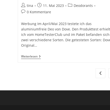
Beitrags-
Beitrag
Beitrags-
tina
11. Mai 2023
Deodorants
Autor:
veröffentlicht:
Kategorie:
Beitrags-
0 Kommentare
Kommentare:
Werbung Im April/Mai 2023 testete ich das
aluminiumfreie Deo von Dove. Den Produkttest erhiel
ich vom HomeTesterClub und im Paket befanden sich
zwei verschiedene Sorten. Die getesteten Sorten: Dov
Original…
Dove
Weiterlesen
Deo
Im
Test
Zur vo