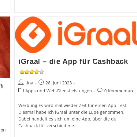
Of
Life
Bodylotion
Im
Test
iGraal – die App für Cashback
Beitrags-
Beitrag
tina
28. Juni 2023
n
Autor:
veröffentlicht:
Beitrags-
Beitrags-
Apps und Web-Dienstleistungen
0 Kommentare
Kategorie:
Kommentare:
Werbung Es wird mal wieder Zeit für einen App-Test.
Diesmal habe ich iGraal unter die Lupe genommen.
Dabei handelt es sich um eine App, über die du
Cashback für verschiedene…
ion
t