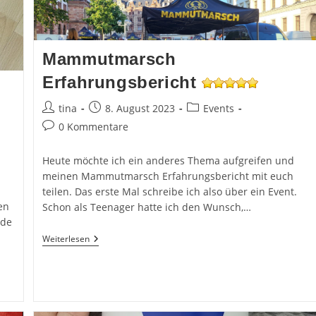
Mammutmarsch
Erfahrungsbericht
Beitrags-
Beitrag
Beitrags-
tina
8. August 2023
Events
Autor:
veröffentlicht:
Kategorie:
Beitrags-
0 Kommentare
Kommentare:
Heute möchte ich ein anderes Thema aufgreifen und
meinen Mammutmarsch Erfahrungsbericht mit euch
teilen. Das erste Mal schreibe ich also über ein Event.
en
Schon als Teenager hatte ich den Wunsch,…
nde
Mammutmarsch
Weiterlesen
Erfahrungsbericht