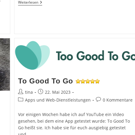
IGraal
Weiterlesen
–
Die
App
Für
Cashback
To Good To Go
Beitrags-
Beitrag
tina
22. Mai 2023
Autor:
veröffentlicht:
Beitrags-
Beitrags-
Apps und Web-Dienstleistungen
0 Kommentare
Kategorie:
Kommentare:
Vor einigen Wochen habe ich auf YouTube ein Video
gesehen, bei dem eine App getestet wurde: To Good To
Go heißt sie. Ich habe sie für euch ausgiebig getestet
und…