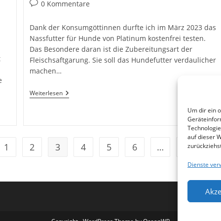
Autor:
veröffentlicht:
Kategorie:
Beitrags-
0 Kommentare
Kommentare:
Dank der Konsumgöttinnen durfte ich im März 2023 das
Nassfutter für Hunde von Platinum kostenfrei testen.
Das Besondere daran ist die Zubereitungsart der
t
Fleischsaftgarung. Sie soll das Hundefutter verdaulicher
machen…
e
Platinum
Weiterlesen
Nassfutter
Im
Um dir ein 
Test
Geräteinfor
Technologie
auf dieser 
1
2
3
4
5
6
…
8
zurückziehs
rherigen Seite
Zur
Dienste ver
Akze