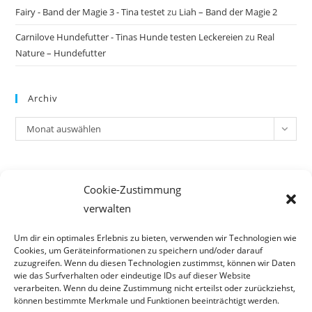
Fairy - Band der Magie 3 - Tina testet
zu
Liah – Band der Magie 2
Carnilove Hundefutter - Tinas Hunde testen Leckereien
zu
Real
Nature – Hundefutter
Archiv
Archiv
Monat auswählen
Meta
Cookie-Zustimmung
Anmelden
verwalten
Eintrags-Feed
Kommentar-Feed
Um dir ein optimales Erlebnis zu bieten, verwenden wir Technologien wie
Cookies, um Geräteinformationen zu speichern und/oder darauf
WordPress.org
zuzugreifen. Wenn du diesen Technologien zustimmst, können wir Daten
wie das Surfverhalten oder eindeutige IDs auf dieser Website
verarbeiten. Wenn du deine Zustimmung nicht erteilst oder zurückziehst,
können bestimmte Merkmale und Funktionen beeinträchtigt werden.