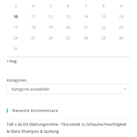
3
4
5
6
7
8
9
10
11
12
13
14
15
16
17
18
19
20
21
22
23
24
25
26
27
28
29
30
31
« Aug.
Kategorien
Kategorie auswählen
Neueste Kommentare
Taft x GLISS Glättungscreme - Tina testet
zu
Schauma Feuchtigkeit
& Glanz Shampoo & Spülung