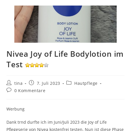
Nivea Joy of Life Bodylotion im
Test
Beitrags-
Beitrag
Beitrags-
tina
7. Juli 2023
Hautpflege
Autor:
veröffentlicht:
Kategorie:
Beitrags-
0 Kommentare
Kommentare:
Werbung
Dank trnd durfte ich im Juni/Juli 2023 die Joy of Life
Pflegeserie von Nivea kostenfrei testen. Nun ist diese Phase