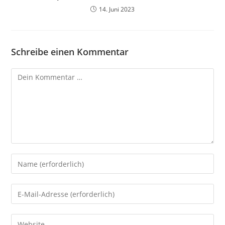
14. Juni 2023
Schreibe einen Kommentar
Kommentar
Gib
deinen
Namen
Gib
oder
deine
Benutzernamen
E-
Gib
zum