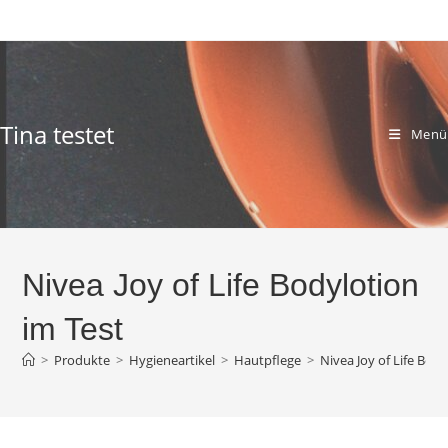
Zum
Inhalt
springen
Tina testet
Menü
Nivea Joy of Life Bodylotion
im Test
>
Produkte
>
Hygieneartikel
>
Hautpflege
>
Nivea Joy of Life Bod