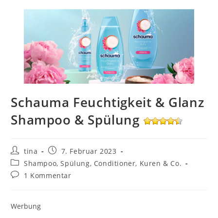
Schauma Feuchtigkeit & Glanz
Shampoo & Spülung
Beitrags-
Beitrag
tina
7. Februar 2023
Autor:
veröffentlicht:
Beitrags-
Shampoo, Spülung, Conditioner, Kuren & Co.
Kategorie:
Beitrags-
1 Kommentar
Kommentare:
Werbung