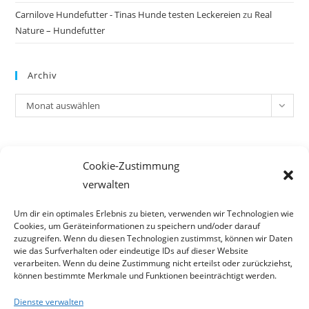
Carnilove Hundefutter - Tinas Hunde testen Leckereien
zu
Real
Nature – Hundefutter
Archiv
Archiv
Monat auswählen
Meta
Cookie-Zustimmung
Anmelden
verwalten
Eintrags-Feed
Kommentar-Feed
Um dir ein optimales Erlebnis zu bieten, verwenden wir Technologien wie
Cookies, um Geräteinformationen zu speichern und/oder darauf
WordPress.org
zuzugreifen. Wenn du diesen Technologien zustimmst, können wir Daten
wie das Surfverhalten oder eindeutige IDs auf dieser Website
verarbeiten. Wenn du deine Zustimmung nicht erteilst oder zurückziehst,
können bestimmte Merkmale und Funktionen beeinträchtigt werden.
Dienste verwalten