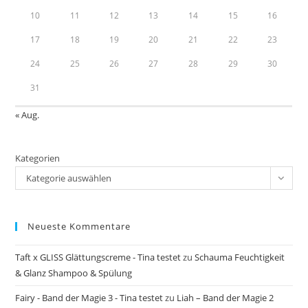
10
11
12
13
14
15
16
17
18
19
20
21
22
23
24
25
26
27
28
29
30
31
« Aug.
Kategorien
Kategorie auswählen
Neueste Kommentare
Taft x GLISS Glättungscreme - Tina testet
zu
Schauma Feuchtigkeit
& Glanz Shampoo & Spülung
Fairy - Band der Magie 3 - Tina testet
zu
Liah – Band der Magie 2