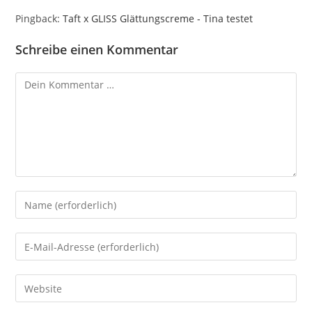
Pingback:
Taft x GLISS Glättungscreme - Tina testet
Schreibe einen Kommentar
Kommentar
Gib
deinen
Namen
Gib
oder
deine
Benutzernamen
E-
Gib
zum
Mail-
deine
Kommentieren
Adresse