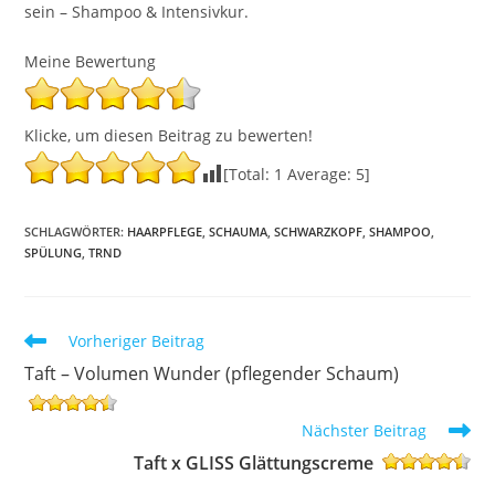
sein – Shampoo & Intensivkur.
Meine Bewertung
Klicke, um diesen Beitrag zu bewerten!
[Total:
1
Average:
5
]
SCHLAGWÖRTER
:
HAARPFLEGE
,
SCHAUMA
,
SCHWARZKOPF
,
SHAMPOO
,
SPÜLUNG
,
TRND
Weitere
Vorheriger Beitrag
Artikel
Taft – Volumen Wunder (pflegender Schaum)
ansehen
Nächster Beitrag
Taft x GLISS Glättungscreme