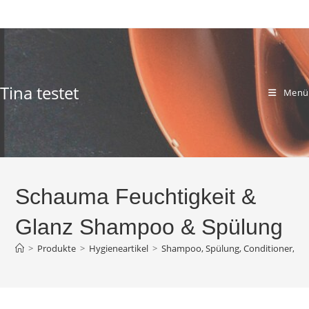
Zum
Inhalt
springen
Tina testet
Menü
Schauma Feuchtigkeit &
Glanz Shampoo & Spülung
>
Produkte
>
Hygieneartikel
>
Shampoo, Spülung, Conditioner, Ku