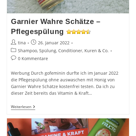
Garnier Wahre Schätze –
Pflegespülung
Beitrags-
Beitrag
tina
26. Januar 2022
Autor:
veröffentlicht:
Beitrags-
Shampoo, Spülung, Conditioner, Kuren & Co.
Kategorie:
Beitrags-
0 Kommentare
Kommentare:
Werbung Durch gofeminin durfte ich im Januar 2022
die Pflegespülung ohne auswaschen mit Honig von
Garnier Wahre Schätze kostenfrei testen. Da ich zu
dieser Zeit bereits das Vitamin & Kraft…
Garnier
Weiterlesen
Wahre
Schätze
–
Pflegespülung