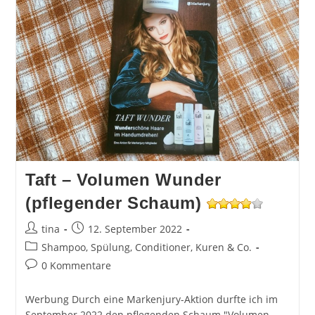
Taft – Volumen Wunder
(pflegender Schaum)
Beitrags-
Beitrag
tina
12. September 2022
Autor:
veröffentlicht:
Beitrags-
Shampoo, Spülung, Conditioner, Kuren & Co.
Kategorie:
Beitrags-
0 Kommentare
Kommentare:
Werbung Durch eine Markenjury-Aktion durfte ich im
September 2022 den pflegenden Schaum "Volumen