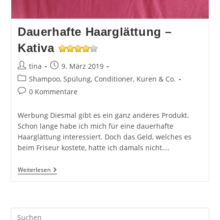
Dauerhafte Haarglättung –
Kativa
Beitrags-
Beitrag
tina
9. März 2019
Autor:
veröffentlicht:
Beitrags-
Shampoo, Spülung, Conditioner, Kuren & Co.
Kategorie:
Beitrags-
0 Kommentare
Kommentare:
Werbung Diesmal gibt es ein ganz anderes Produkt.
Schon lange habe ich mich für eine dauerhafte
Haarglättung interessiert. Doch das Geld, welches es
beim Friseur kostete, hatte ich damals nicht.…
Dauerhafte
Weiterlesen
Haarglättung
–
Kativa
Pre