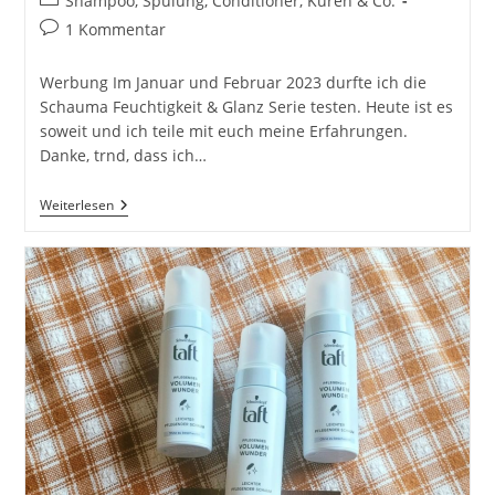
Shampoo, Spülung, Conditioner, Kuren & Co.
Kategorie:
Beitrags-
1 Kommentar
Kommentare:
Werbung Im Januar und Februar 2023 durfte ich die
Schauma Feuchtigkeit & Glanz Serie testen. Heute ist es
soweit und ich teile mit euch meine Erfahrungen.
Danke, trnd, dass ich…
Schauma
Weiterlesen
Feuchtigkeit
&
Glanz
Shampoo
&
Spülung