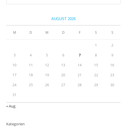
Es
to
clo
AUGUST 2026
the
sea
M
D
M
D
F
S
S
pan
1
2
3
4
5
6
7
8
9
10
11
12
13
14
15
16
17
18
19
20
21
22
23
24
25
26
27
28
29
30
31
« Aug.
Kategorien