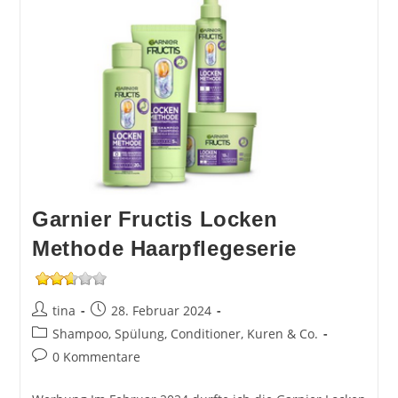
Garnier Fructis Locken
Methode Haarpflegeserie
Beitrags-
Beitrag
tina
28. Februar 2024
Autor:
veröffentlicht:
Beitrags-
Shampoo, Spülung, Conditioner, Kuren & Co.
Kategorie:
Beitrags-
0 Kommentare
Kommentare: