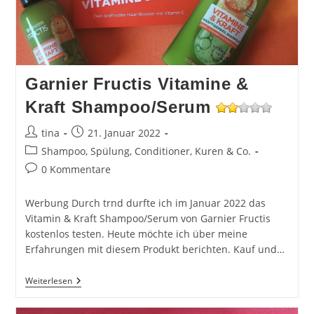
Garnier Fructis Vitamine &
Kraft Shampoo/Serum
Beitrags-
Beitrag
tina
21. Januar 2022
Autor:
veröffentlicht:
Beitrags-
Shampoo, Spülung, Conditioner, Kuren & Co.
Kategorie:
Beitrags-
0 Kommentare
Kommentare:
Werbung Durch trnd durfte ich im Januar 2022 das
Vitamin & Kraft Shampoo/Serum von Garnier Fructis
kostenlos testen. Heute möchte ich über meine
Erfahrungen mit diesem Produkt berichten. Kauf und…
Garnier
Weiterlesen
Fructis
Vitamine