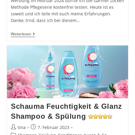
Werbung Im Februar 2024 durfte ich die Garnier Locken
Methode Pflegeserie kostenfrei testen. Heute ist es
soweit und ich teile mit euch meine Erfahrungen.
Danke, trnd, dass ich bei diesem…
Garnier
Weiterlesen
Fructis
Locken
Methode
Haarpflegeserie
Schauma Feuchtigkeit & Glanz
Shampoo & Spülung
Beitrags-
Beitrag
tina
7. Februar 2023
Autor:
veröffentlicht:
Beitrags-