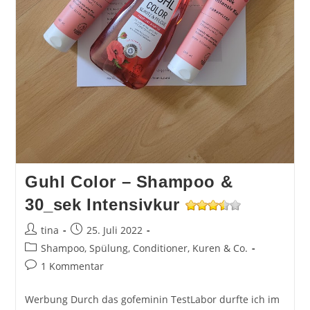
Guhl Color – Shampoo &
30_sek Intensivkur
Beitrags-
Beitrag
tina
25. Juli 2022
Autor:
veröffentlicht:
Beitrags-
Shampoo, Spülung, Conditioner, Kuren & Co.
Kategorie:
Beitrags-
1 Kommentar
Kommentare:
Werbung Durch das gofeminin TestLabor durfte ich im