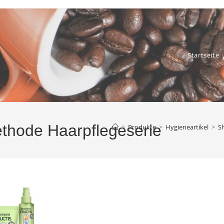
Startseite
ethode Haarpflegeserie
>
Produkte
>
Hygieneartikel
>
S