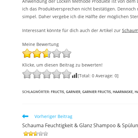
Anwendung der Locken Methode Produkte ist von dem 
ich das Produktversprechen nicht bestätigen. Dennoch
simpel. Daher vergebe ich die Hälfte der möglichen Stern
Interessant könnte für dich auch der Artikel zur
Schauma
Meine Bewertung
Klicke, um diesen Beitrag zu bewerten!
[Total:
0
Average:
0
]
SCHLAGWÖRTER
:
FRUCTIS
,
GARNIER
,
GARNIER FRUCTIS
,
HAARMASKE
,
H
Weitere
Vorheriger Beitrag
Artikel
Schauma Feuchtigkeit & Glanz Shampoo & Spülu
ansehen