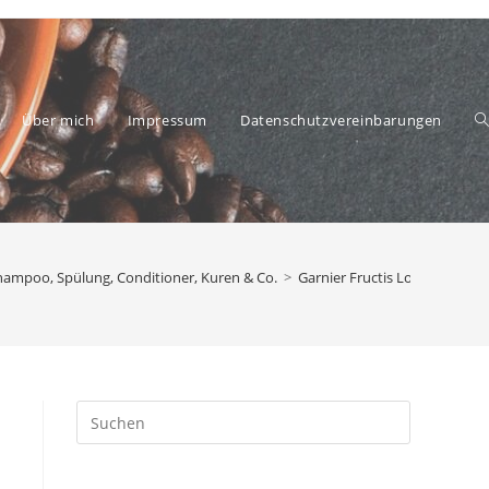
Über mich
Impressum
Datenschutzvereinbarungen
W
hampoo, Spülung, Conditioner, Kuren & Co.
>
Garnier Fructis Locken Meth
S
Press
Escape
to