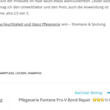
Duft der Produkte im Haar kaum etwas wahrzunehmen. Leider kan
 mag ich den Umweltfaktor und den Preis, auch die Anwendung ist
e, also 2,5 von 5.
 Feuchtigkeit und Glanz Pflegeserie
sein – Shampoo & Spülung.
AARPFLEGE
,
LOCKEN
,
SHAMPOO
Nächster Beitrag
ng
Pflegeserie Pantene Pro-V Bond Repair