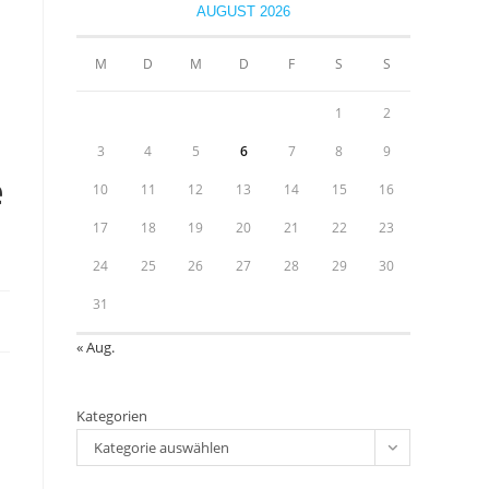
close
AUGUST 2026
the
u
search
M
D
M
D
F
S
S
panel.
1
2
3
4
5
6
7
8
9
e
10
11
12
13
14
15
16
17
18
19
20
21
22
23
24
25
26
27
28
29
30
31
« Aug.
Kategorien
Kategorie auswählen