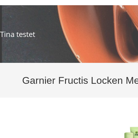
Zum
Inhalt
springen
Tina testet
Garnier Fructis Locken M