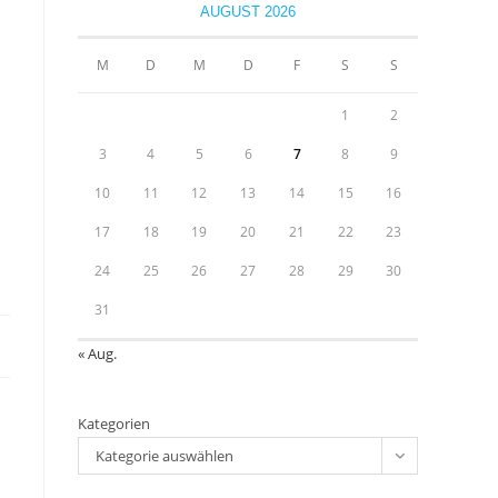
close
AUGUST 2026
the
u
search
M
D
M
D
F
S
S
panel.
1
2
3
4
5
6
7
8
9
10
11
12
13
14
15
16
17
18
19
20
21
22
23
24
25
26
27
28
29
30
31
« Aug.
Kategorien
Kategorie auswählen