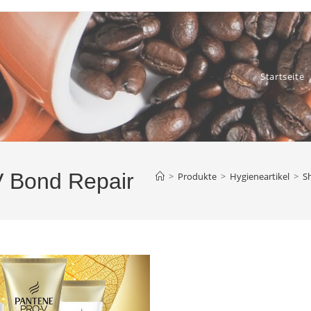
Startseite
V Bond Repair
>
Produkte
>
Hygieneartikel
>
S