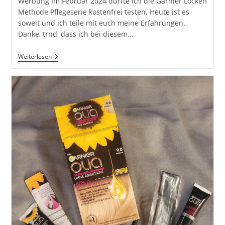
Werbung Im Februar 2024 durfte ich die Garnier Locken
Methode Pflegeserie kostenfrei testen. Heute ist es
soweit und ich teile mit euch meine Erfahrungen.
Danke, trnd, dass ich bei diesem…
Garnier
Weiterlesen
Fructis
Locken
Methode
Haarpflegeserie