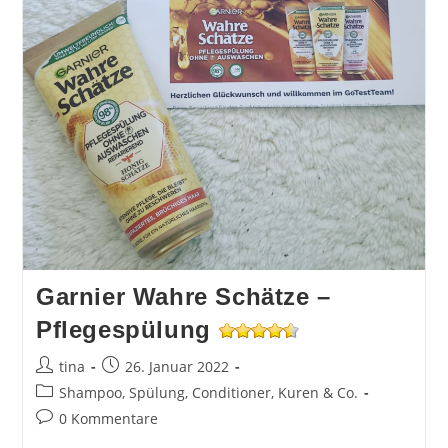
Garnier Wahre Schätze –
Pflegespülung
Beitrags-
Beitrag
tina
26. Januar 2022
Autor:
veröffentlicht:
Beitrags-
Shampoo, Spülung, Conditioner, Kuren & Co.
Kategorie:
Beitrags-
0 Kommentare
Kommentare: