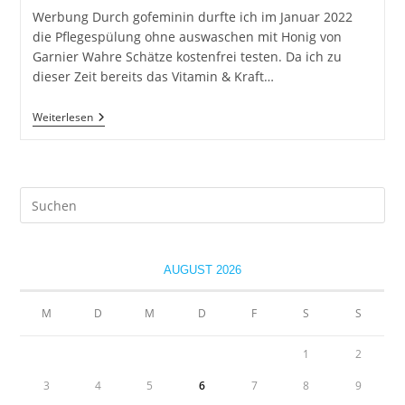
Werbung Durch gofeminin durfte ich im Januar 2022
die Pflegespülung ohne auswaschen mit Honig von
Garnier Wahre Schätze kostenfrei testen. Da ich zu
dieser Zeit bereits das Vitamin & Kraft…
Garnier
Weiterlesen
Wahre
Schätze
–
Pflegespülung
Pre
Es
to
clo
AUGUST 2026
the
sea
M
D
M
D
F
S
S
pan
1
2
3
4
5
6
7
8
9