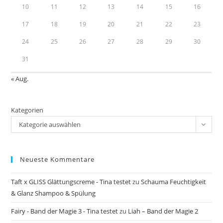
10
11
12
13
14
15
16
17
18
19
20
21
22
23
24
25
26
27
28
29
30
31
« Aug.
Kategorien
Kategorie auswählen
Neueste Kommentare
Taft x GLISS Glättungscreme - Tina testet
zu
Schauma Feuchtigkeit
& Glanz Shampoo & Spülung
Fairy - Band der Magie 3 - Tina testet
zu
Liah – Band der Magie 2