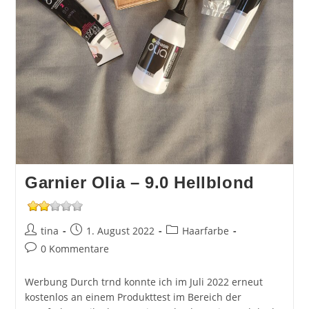
Garnier Olia – 9.0 Hellblond
Beitrags-
Beitrag
Beitrags-
tina
1. August 2022
Haarfarbe
Autor:
veröffentlicht:
Kategorie:
Beitrags-
0 Kommentare
Kommentare:
Werbung Durch trnd konnte ich im Juli 2022 erneut
kostenlos an einem Produkttest im Bereich der