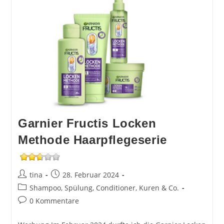
Garnier Fructis Locken
Methode Haarpflegeserie
Beitrags-
Beitrag
tina
28. Februar 2024
Autor:
veröffentlicht:
Beitrags-
Shampoo, Spülung, Conditioner, Kuren & Co.
Kategorie:
Beitrags-
0 Kommentare
Kommentare: