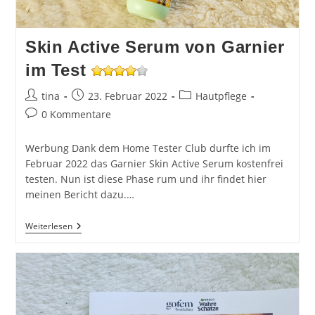
Skin Active Serum von Garnier
im Test
Beitrags-
Beitrag
Beitrags-
tina
23. Februar 2022
Hautpflege
Autor:
veröffentlicht:
Kategorie:
Beitrags-
0 Kommentare
Kommentare:
Werbung Dank dem Home Tester Club durfte ich im
Februar 2022 das Garnier Skin Active Serum kostenfrei
testen. Nun ist diese Phase rum und ihr findet hier
meinen Bericht dazu.…
Skin
Weiterlesen
Active
Serum
Von
Garnier
Im
Test