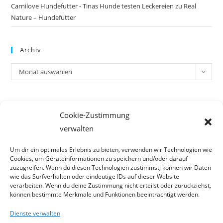
Carnilove Hundefutter - Tinas Hunde testen Leckereien
zu
Real
Nature – Hundefutter
Archiv
Archiv
Monat auswählen
Meta
Cookie-Zustimmung
Anmelden
verwalten
Eintrags-Feed
Kommentar-Feed
Um dir ein optimales Erlebnis zu bieten, verwenden wir Technologien wie
Cookies, um Geräteinformationen zu speichern und/oder darauf
WordPress.org
zuzugreifen. Wenn du diesen Technologien zustimmst, können wir Daten
wie das Surfverhalten oder eindeutige IDs auf dieser Website
verarbeiten. Wenn du deine Zustimmung nicht erteilst oder zurückziehst,
können bestimmte Merkmale und Funktionen beeinträchtigt werden.
Dienste verwalten