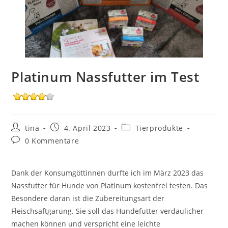
Platinum Nassfutter im Test
Beitrags-
Beitrag
Beitrags-
tina
4. April 2023
Tierprodukte
Autor:
veröffentlicht:
Kategorie:
Beitrags-
0 Kommentare
Kommentare:
Dank der Konsumgöttinnen durfte ich im März 2023 das
Nassfutter für Hunde von Platinum kostenfrei testen. Das
Besondere daran ist die Zubereitungsart der
Fleischsaftgarung. Sie soll das Hundefutter verdaulicher
machen können und verspricht eine leichte