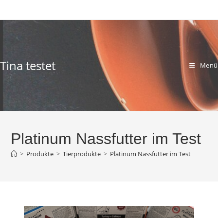
Zum
Inhalt
springen
Tina testet
Menü
Platinum Nassfutter im Test
>
Produkte
>
Tierprodukte
>
Platinum Nassfutter im Test