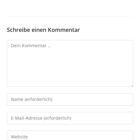
Schreibe einen Kommentar
Kommentar
Gib
deinen
Namen
Gib
oder
deine
Benutzernamen
E-
Gib
zum
Mail-