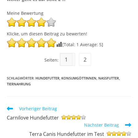
Meine Bewertung
Klicke, um diesen Beitrag zu bewerten!
[Total:
1
Average:
5
]
1
2
Seiten:
SCHLAGWÖRTER
:
HUNDEFUTTER
,
KONSUMGÖTTINNEN
,
NASSFUTTER
,
TIERNAHRUNG
Weitere
Vorheriger Beitrag
Artikel
Carnilove Hundefutter
ansehen
Nächster Beitrag
Terra Canis Hundefutter im Test