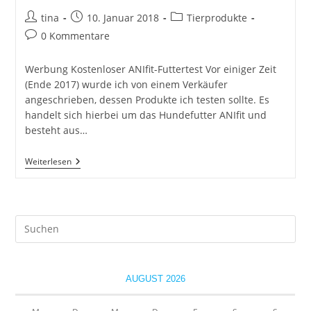
Beitrags-
Beitrag
Beitrags-
tina
10. Januar 2018
Tierprodukte
Autor:
veröffentlicht:
Kategorie:
Beitrags-
0 Kommentare
Kommentare:
Werbung Kostenloser ANIfit-Futtertest Vor einiger Zeit
(Ende 2017) wurde ich von einem Verkäufer
angeschrieben, dessen Produkte ich testen sollte. Es
handelt sich hierbei um das Hundefutter ANIfit und
besteht aus…
ANIfit
Weiterlesen
Hundefutter-
Test
Pre
Es
to
clo
AUGUST 2026
the
sea