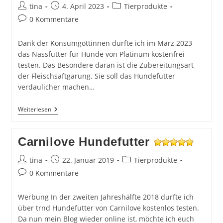
Beitrags-
Beitrag
Beitrags-
tina
4. April 2023
Tierprodukte
Autor:
veröffentlicht:
Kategorie:
Beitrags-
0 Kommentare
Kommentare:
Dank der Konsumgöttinnen durfte ich im März 2023
das Nassfutter für Hunde von Platinum kostenfrei
testen. Das Besondere daran ist die Zubereitungsart
der Fleischsaftgarung. Sie soll das Hundefutter
verdaulicher machen…
Platinum
Weiterlesen
Nassfutter
Im
Test
Carnilove Hundefutter
Beitrags-
Beitrag
Beitrags-
tina
22. Januar 2019
Tierprodukte
Autor:
veröffentlicht:
Kategorie:
Beitrags-
0 Kommentare
Kommentare:
Werbung In der zweiten Jahreshälfte 2018 durfte ich
über trnd Hundefutter von Carnilove kostenlos testen.
Da nun mein Blog wieder online ist, möchte ich euch