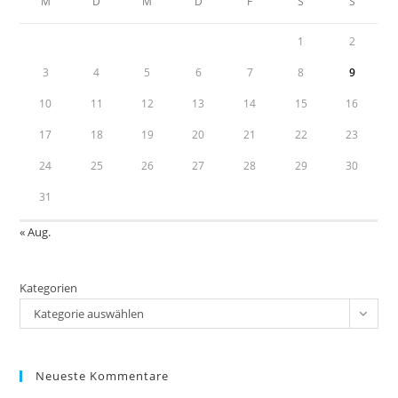
M
D
M
D
F
S
S
pan
1
2
3
4
5
6
7
8
9
10
11
12
13
14
15
16
17
18
19
20
21
22
23
24
25
26
27
28
29
30
31
« Aug.
Kategorien
Kategorie auswählen
Neueste Kommentare