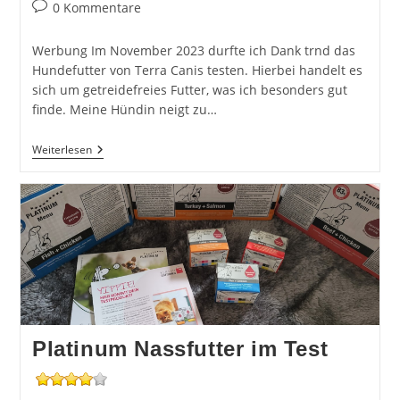
Autor:
veröffentlicht:
Kategorie:
Beitrags-
0 Kommentare
Kommentare:
Werbung Im November 2023 durfte ich Dank trnd das
Hundefutter von Terra Canis testen. Hierbei handelt es
sich um getreidefreies Futter, was ich besonders gut
finde. Meine Hündin neigt zu…
Terra
Weiterlesen
Canis
Hundefutter
Im
Test
Platinum Nassfutter im Test