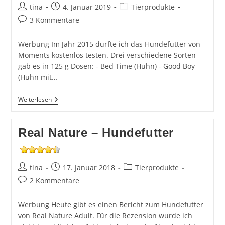
Beitrags-
Beitrag
Beitrags-
tina
4. Januar 2019
Tierprodukte
Autor:
veröffentlicht:
Kategorie:
Beitrags-
3 Kommentare
Kommentare:
Werbung Im Jahr 2015 durfte ich das Hundefutter von
Moments kostenlos testen. Drei verschiedene Sorten
gab es in 125 g Dosen: - Bed Time (Huhn) - Good Boy
(Huhn mit…
Moments
Weiterlesen
Hundefutter
Real Nature – Hundefutter
Beitrags-
Beitrag
Beitrags-
tina
17. Januar 2018
Tierprodukte
Autor:
veröffentlicht:
Kategorie:
Beitrags-
2 Kommentare
Kommentare:
Werbung Heute gibt es einen Bericht zum Hundefutter
von Real Nature Adult. Für die Rezension wurde ich