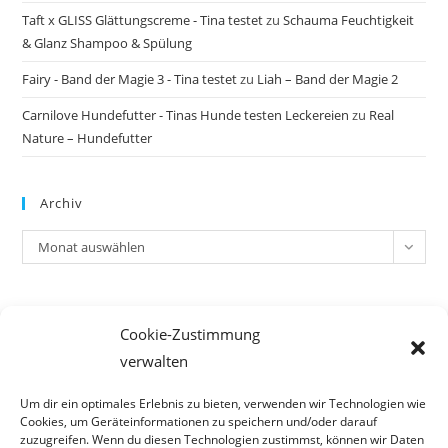
Taft x GLISS Glättungscreme - Tina testet
zu
Schauma Feuchtigkeit
& Glanz Shampoo & Spülung
Fairy - Band der Magie 3 - Tina testet
zu
Liah – Band der Magie 2
Carnilove Hundefutter - Tinas Hunde testen Leckereien
zu
Real
Nature – Hundefutter
Archiv
Archiv
Monat auswählen
Meta
Cookie-Zustimmung
Anmelden
verwalten
Eintrags-Feed
Kommentar-Feed
Um dir ein optimales Erlebnis zu bieten, verwenden wir Technologien wie
Cookies, um Geräteinformationen zu speichern und/oder darauf
WordPress.org
zuzugreifen. Wenn du diesen Technologien zustimmst, können wir Daten