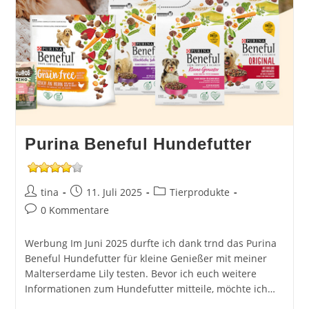
Purina Beneful Hundefutter
Beitrags-
Beitrag
Beitrags-
tina
11. Juli 2025
Tierprodukte
Autor:
veröffentlicht:
Kategorie:
Beitrags-
0 Kommentare
Kommentare:
Werbung Im Juni 2025 durfte ich dank trnd das Purina
Beneful Hundefutter für kleine Genießer mit meiner
Malterserdame Lily testen. Bevor ich euch weitere
Informationen zum Hundefutter mitteile, möchte ich…