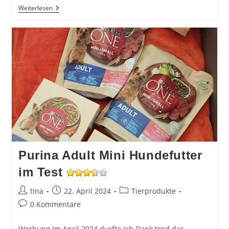
Purina
Weiterlesen
Beneful
Hundefutter
Purina Adult Mini Hundefutter
im Test
Beitrags-
Beitrag
Beitrags-
tina
22. April 2024
Tierprodukte
Autor:
veröffentlicht:
Kategorie:
Beitrags-
0 Kommentare
Kommentare:
Werbung Im April 2024 durfte ich Dank trnd das