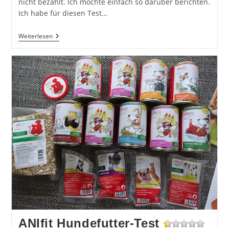
nicht bezahlt. Ich möchte einfach so darüber berichten.
Ich habe für diesen Test…
Real
Weiterlesen
Nature
–
Hundefutter
ANIfit Hundefutter-Test