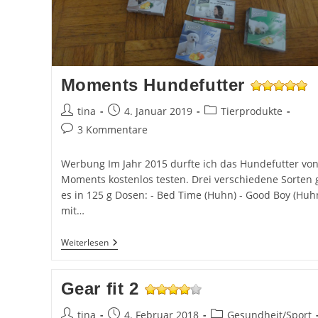
Moments Hundefutter
Beitrags-
Beitrag
Beitrags-
tina
4. Januar 2019
Tierprodukte
Autor:
veröffentlicht:
Kategorie:
Beitrags-
3 Kommentare
Kommentare:
Werbung Im Jahr 2015 durfte ich das Hundefutter vo
Moments kostenlos testen. Drei verschiedene Sorten 
es in 125 g Dosen: - Bed Time (Huhn) - Good Boy (Huh
mit…
Moments
Weiterlesen
Hundefutter
Gear fit 2
Beitrags-
Beitrag
Beitrags-
tina
4. Februar 2018
Gesundheit/Sport