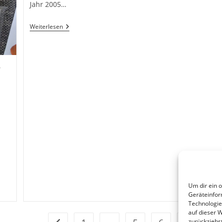
Jahr 2005…
Mister
Weiterlesen
Aussichtslos
Um dir ein 
Geräteinfor
Technologie
auf dieser 
zurückziehs