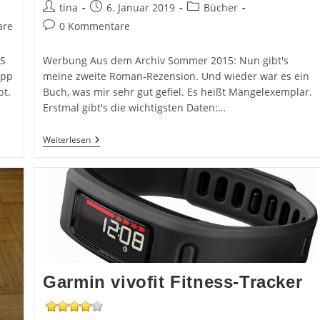
Beitrags-
Beitrag
Beitrags-
tina
6. Januar 2019
Bücher
Autor:
veröffentlicht:
Kategorie:
Beitrags-
are
0 Kommentare
Kommentare:
 S
Werbung Aus dem Archiv Sommer 2015: Nun gibt's
App
meine zweite Roman-Rezension. Und wieder war es ein
t.
Buch, was mir sehr gut gefiel. Es heißt Mängelexemplar.
Erstmal gibt's die wichtigsten Daten:…
Mängelexemplar
Weiterlesen
Garmin vivofit Fitness-Tracker