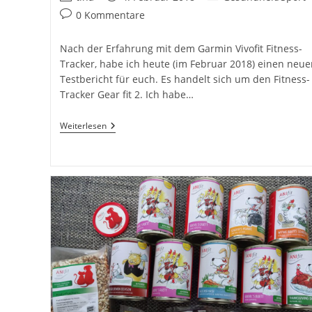
Autor:
veröffentlicht:
Kategorie:
Beitrags-
0 Kommentare
Kommentare:
Nach der Erfahrung mit dem Garmin Vivofit Fitness-
Tracker, habe ich heute (im Februar 2018) einen neue
Testbericht für euch. Es handelt sich um den Fitness-
Tracker Gear fit 2. Ich habe…
Gear
Weiterlesen
Fit
2