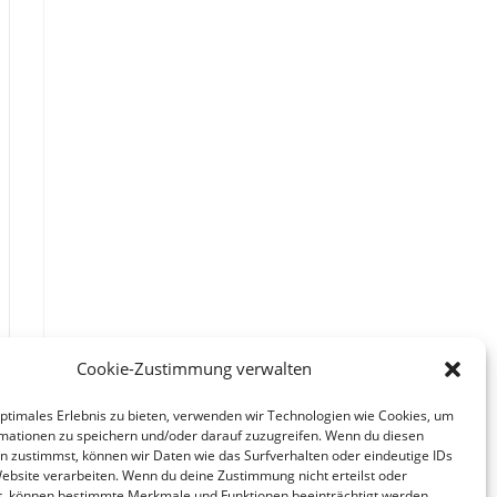
Cookie-Zustimmung verwalten
optimales Erlebnis zu bieten, verwenden wir Technologien wie Cookies, um
mationen zu speichern und/oder darauf zuzugreifen. Wenn du diesen
n zustimmst, können wir Daten wie das Surfverhalten oder eindeutige IDs
Website verarbeiten. Wenn du deine Zustimmung nicht erteilst oder
t, können bestimmte Merkmale und Funktionen beeinträchtigt werden.