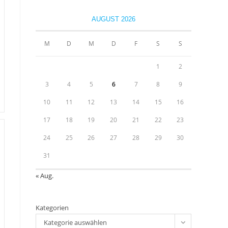
to
close
u
AUGUST 2026
the
search
M
D
M
D
F
S
S
panel.
1
2
3
4
5
6
7
8
9
10
11
12
13
14
15
16
17
18
19
20
21
22
23
24
25
26
27
28
29
30
31
« Aug.
Kategorien
Kategorie auswählen