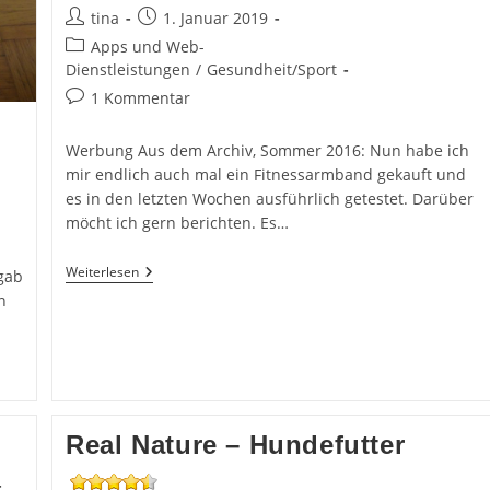
Beitrags-
Beitrag
tina
1. Januar 2019
Autor:
veröffentlicht:
Beitrags-
Apps und Web-
Kategorie:
Dienstleistungen
/
Gesundheit/Sport
Beitrags-
1 Kommentar
Kommentare:
Werbung Aus dem Archiv, Sommer 2016: Nun habe ich
mir endlich auch mal ein Fitnessarmband gekauft und
es in den letzten Wochen ausführlich getestet. Darüber
möcht ich gern berichten. Es…
n
Garmin
Weiterlesen
gab
Vivofit
n
Fitness-
Tracker
Real Nature – Hundefutter