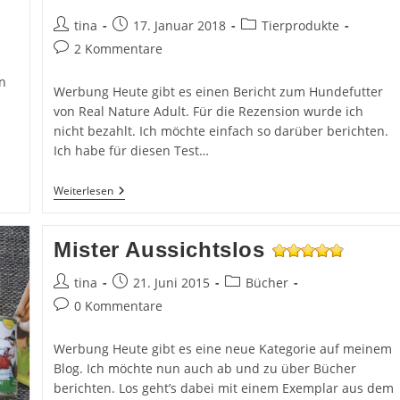
Beitrags-
Beitrag
Beitrags-
tina
17. Januar 2018
Tierprodukte
Autor:
veröffentlicht:
Kategorie:
Beitrags-
2 Kommentare
Kommentare:
n
Werbung Heute gibt es einen Bericht zum Hundefutter
von Real Nature Adult. Für die Rezension wurde ich
nicht bezahlt. Ich möchte einfach so darüber berichten.
Ich habe für diesen Test…
Real
Weiterlesen
Nature
–
Hundefutter
Mister Aussichtslos
Beitrags-
Beitrag
Beitrags-
tina
21. Juni 2015
Bücher
Autor:
veröffentlicht:
Kategorie:
Beitrags-
0 Kommentare
Kommentare:
Werbung Heute gibt es eine neue Kategorie auf meinem
Blog. Ich möchte nun auch ab und zu über Bücher
berichten. Los geht’s dabei mit einem Exemplar aus dem