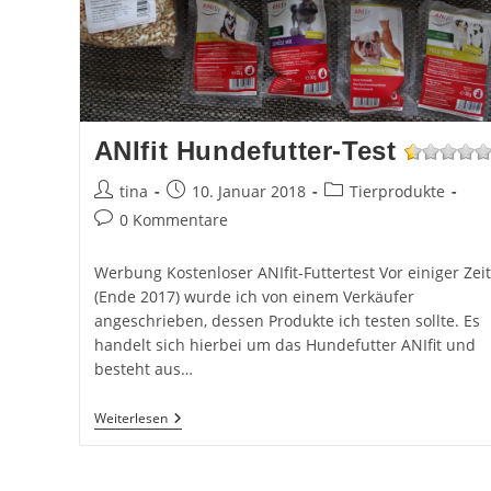
ANIfit Hundefutter-Test
Beitrags-
Beitrag
Beitrags-
tina
10. Januar 2018
Tierprodukte
Autor:
veröffentlicht:
Kategorie:
Beitrags-
0 Kommentare
Kommentare:
Werbung Kostenloser ANIfit-Futtertest Vor einiger Zeit
(Ende 2017) wurde ich von einem Verkäufer
angeschrieben, dessen Produkte ich testen sollte. Es
handelt sich hierbei um das Hundefutter ANIfit und
besteht aus…
ANIfit
Weiterlesen
Hundefutter-
Test