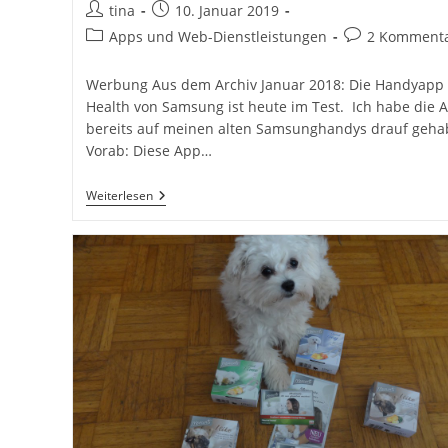
Beitrags-
Beitrag
tina
10. Januar 2019
Autor:
veröffentlicht:
Beitrags-
Beitrags-
Apps und Web-Dienstleistungen
2 Komment
Kategorie:
Kommentare:
Werbung Aus dem Archiv Januar 2018: Die Handyapp
Health von Samsung ist heute im Test. Ich habe die 
bereits auf meinen alten Samsunghandys drauf gehab
Vorab: Diese App…
S
Weiterlesen
Health
Fitness
App