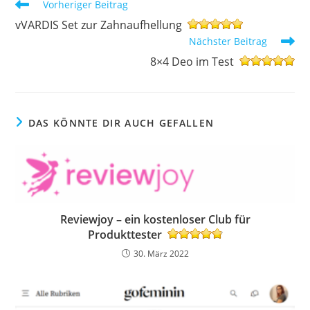
Weitere
Vorheriger Beitrag
Artikel
vVARDIS Set zur Zahnaufhellung
ansehen
Nächster Beitrag
8×4 Deo im Test
DAS KÖNNTE DIR AUCH GEFALLEN
Reviewjoy – ein kostenloser Club für
Produkttester
30. März 2022