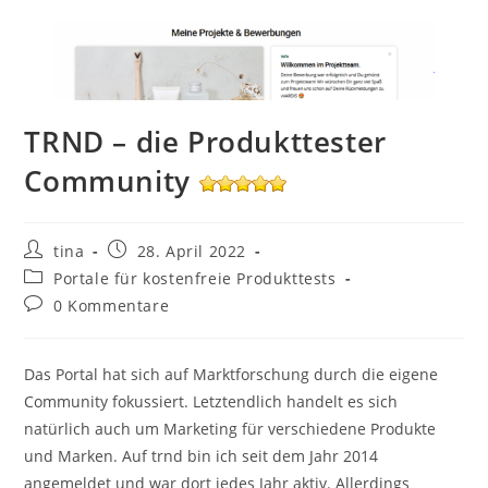
TRND – die Produkttester
Community
Beitrags-
Beitrag
tina
28. April 2022
Autor:
veröffentlicht:
Beitrags-
Portale für kostenfreie Produkttests
Kategorie:
Beitrags-
0 Kommentare
Kommentare:
Das Portal hat sich auf Marktforschung durch die eigene
Community fokussiert. Letztendlich handelt es sich
natürlich auch um Marketing für verschiedene Produkte
und Marken. Auf trnd bin ich seit dem Jahr 2014
angemeldet und war dort jedes Jahr aktiv. Allerdings