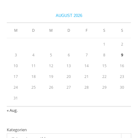
to
clo
AUGUST 2026
the
sea
M
D
M
D
F
S
S
pan
1
2
3
4
5
6
7
8
9
10
11
12
13
14
15
16
17
18
19
20
21
22
23
24
25
26
27
28
29
30
31
« Aug.
Kategorien