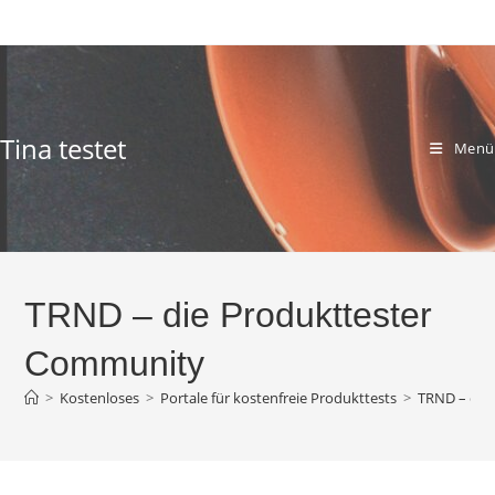
Zum
Inhalt
springen
Tina testet
Menü
TRND – die Produkttester
Community
>
Kostenloses
>
Portale für kostenfreie Produkttests
>
TRND – die