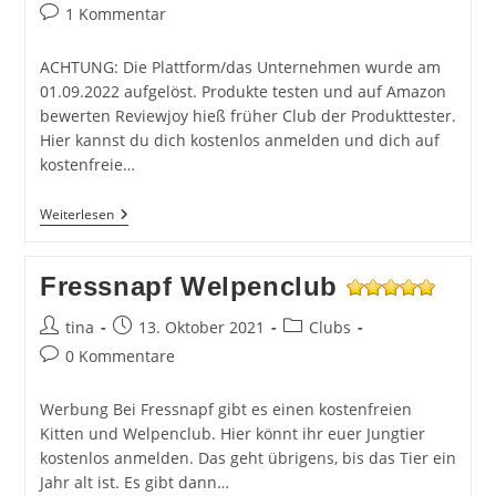
Kategorie:
Beitrags-
1 Kommentar
Kommentare:
ACHTUNG: Die Plattform/das Unternehmen wurde am
01.09.2022 aufgelöst. Produkte testen und auf Amazon
bewerten Reviewjoy hieß früher Club der Produkttester.
Hier kannst du dich kostenlos anmelden und dich auf
kostenfreie…
Reviewjoy
Weiterlesen
–
Ein
Kostenloser
Fressnapf Welpenclub
Club
Für
Produkttester
Beitrags-
Beitrag
Beitrags-
tina
13. Oktober 2021
Clubs
Autor:
veröffentlicht:
Kategorie:
Beitrags-
0 Kommentare
Kommentare:
Werbung Bei Fressnapf gibt es einen kostenfreien
Kitten und Welpenclub. Hier könnt ihr euer Jungtier
kostenlos anmelden. Das geht übrigens, bis das Tier ein
Jahr alt ist. Es gibt dann…