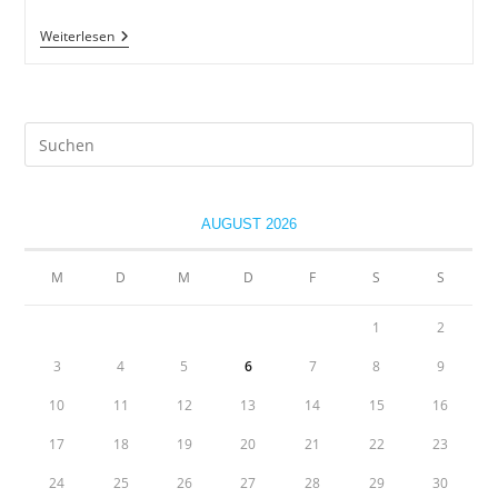
Fressnapf
Weiterlesen
Welpenclub
Pre
Es
to
clo
AUGUST 2026
the
sea
M
D
M
D
F
S
S
pan
1
2
3
4
5
6
7
8
9
10
11
12
13
14
15
16
17
18
19
20
21
22
23
24
25
26
27
28
29
30