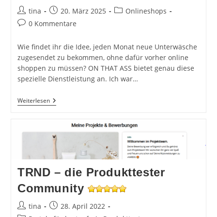
Beitrags-
Beitrag
Beitrags-
tina
20. März 2025
Onlineshops
Autor:
veröffentlicht:
Kategorie:
Beitrags-
0 Kommentare
Kommentare:
Wie findet ihr die Idee, jeden Monat neue Unterwäsche
zugesendet zu bekommen, ohne dafür vorher online
shoppen zu müssen? ON THAT ASS bietet genau diese
spezielle Dienstleistung an. Ich war…
ON
Weiterlesen
THAT
ASS
Women
Underwear
Abo
TRND – die Produkttester
Community
Beitrags-
Beitrag
tina
28. April 2022
Autor:
veröffentlicht: