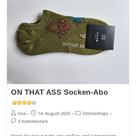
ON THAT ASS Socken-Abo
Beitrags-
Beitrag
Beitrags-
tina
14. August 2025
Onlineshops
Autor:
veröffentlicht:
Kategorie:
Beitrags-
0 Kommentare
Kommentare:
Wenn ihr genug habt, von weißen und langweiligen