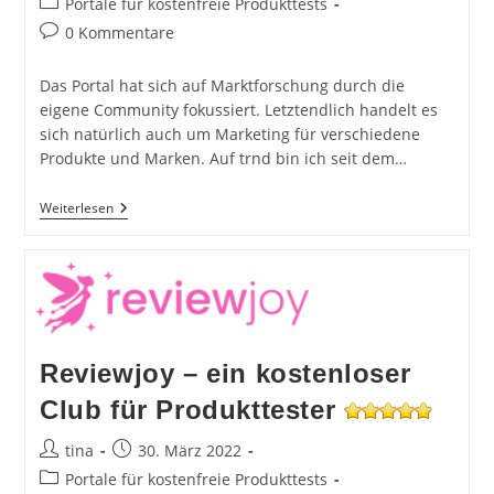
Beitrags-
Portale für kostenfreie Produkttests
Kategorie:
Beitrags-
0 Kommentare
Kommentare:
Das Portal hat sich auf Marktforschung durch die
eigene Community fokussiert. Letztendlich handelt es
sich natürlich auch um Marketing für verschiedene
Produkte und Marken. Auf trnd bin ich seit dem…
TRND
Weiterlesen
–
Die
Produkttester
Community
Reviewjoy – ein kostenloser
Club für Produkttester
Beitrags-
Beitrag
tina
30. März 2022
Autor:
veröffentlicht:
Beitrags-
Portale für kostenfreie Produkttests