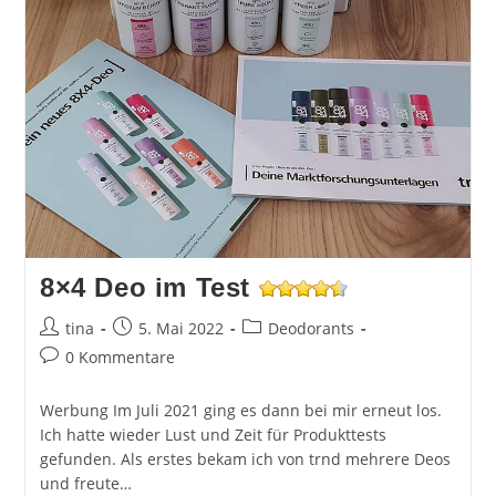
8×4 Deo im Test
Beitrags-
Beitrag
Beitrags-
tina
5. Mai 2022
Deodorants
Autor:
veröffentlicht:
Kategorie:
Beitrags-
0 Kommentare
Kommentare:
Werbung Im Juli 2021 ging es dann bei mir erneut los.
Ich hatte wieder Lust und Zeit für Produkttests
gefunden. Als erstes bekam ich von trnd mehrere Deos
und freute…