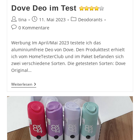
Dove Deo im Test
Beitrags-
Beitrag
Beitrags-
tina
11. Mai 2023
Deodorants
Autor:
veröffentlicht:
Kategorie:
Beitrags-
0 Kommentare
Kommentare:
Werbung Im April/Mai 2023 testete ich das
aluminiumfreie Deo von Dove. Den Produkttest erhielt
ich vom HomeTesterClub und im Paket befanden sich
zwei verschiedene Sorten. Die getesteten Sorten: Dove
Original…
Dove
Weiterlesen
Deo
Im
Test