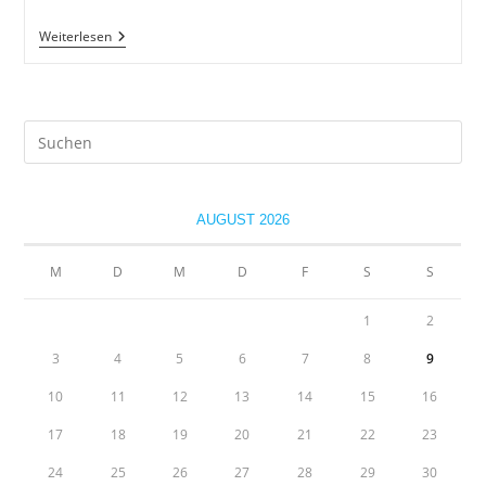
8×4
Weiterlesen
Deo
Im
Test
Pre
Es
to
clo
AUGUST 2026
the
sea
M
D
M
D
F
S
S
pan
1
2
3
4
5
6
7
8
9
10
11
12
13
14
15
16
17
18
19
20
21
22
23
24
25
26
27
28
29
30