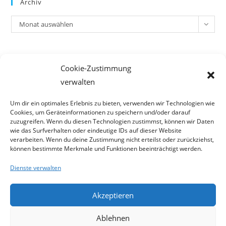
Archiv
Archiv
Monat auswählen
Meta
Cookie-Zustimmung
Anmelden
verwalten
Eintrags-Feed
Kommentar-Feed
Um dir ein optimales Erlebnis zu bieten, verwenden wir Technologien wie
Cookies, um Geräteinformationen zu speichern und/oder darauf
WordPress.org
zuzugreifen. Wenn du diesen Technologien zustimmst, können wir Daten
wie das Surfverhalten oder eindeutige IDs auf dieser Website
verarbeiten. Wenn du deine Zustimmung nicht erteilst oder zurückziehst,
können bestimmte Merkmale und Funktionen beeinträchtigt werden.
Dienste verwalten
Akzeptieren
Ablehnen