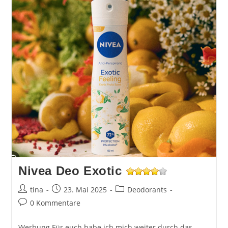
Nivea Deo Exotic
Beitrags-
Beitrag
Beitrags-
tina
23. Mai 2025
Deodorants
Autor:
veröffentlicht:
Kategorie:
Beitrags-
0 Kommentare
Kommentare:
Werbung Für euch habe ich mich weiter durch das