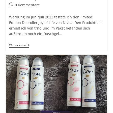
Autor:
veröffentlicht:
Kategorie:
Beitrags-
0 Kommentare
Kommentare:
Werbung Im Juni/Juli 2023 testete ich den limited
Edition Deoroller Joy of Life von Nivea. Den Produkttest
erhielt ich von trnd und im Paket befanden sich
außerdem noch ein Duschgel…
Nivea
Weiterlesen
Joy
Of
Life
–
Deo
Roll-
On
Im
Test