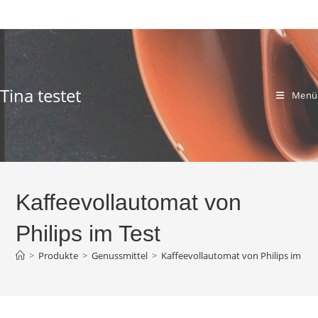
Zum
Inhalt
springen
Tina testet
Menü
Kaffeevollautomat von
Philips im Test
>
Produkte
>
Genussmittel
>
Kaffeevollautomat von Philips im Tes