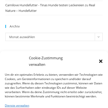
Carnilove Hundefutter - Tinas Hunde testen Leckereien
zu
Real
Nature – Hundefutter
Archiv
Archiv
Monat auswählen
Meta
Cookie-Zustimmung
Anmelden
verwalten
Eintrags-Feed
Kommentar-Feed
Um dir ein optimales Erlebnis zu bieten, verwenden wir Technologien wie
Cookies, um Geräteinformationen zu speichern und/oder darauf
WordPress.org
zuzugreifen. Wenn du diesen Technologien zustimmst, können wir Daten
wie das Surfverhalten oder eindeutige IDs auf dieser Website
verarbeiten. Wenn du deine Zustimmung nicht erteilst oder zurückziehst,
können bestimmte Merkmale und Funktionen beeinträchtigt werden.
Dienste verwalten