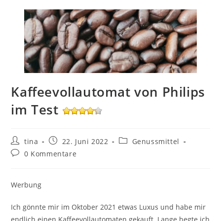
Kaffeevollautomat von Philips
im Test
Beitrags-
Beitrag
Beitrags-
tina
22. Juni 2022
Genussmittel
Autor:
veröffentlicht:
Kategorie:
Beitrags-
0 Kommentare
Kommentare:
Werbung
Ich gönnte mir im Oktober 2021 etwas Luxus und habe mir
endlich einen Kaffeevollautomaten gekauft. Lange hegte ich