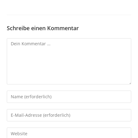
Schreibe einen Kommentar
Kommentar
Gib
deinen
Namen
Gib
oder
deine
Benutzernamen
E-
Gib
zum
Mail-