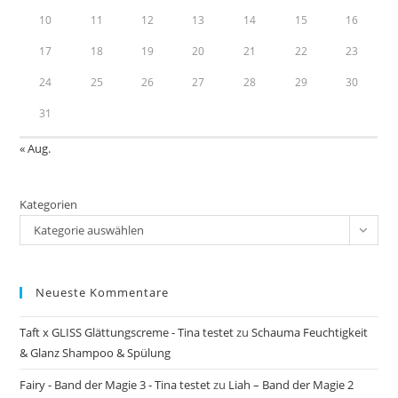
10
11
12
13
14
15
16
17
18
19
20
21
22
23
24
25
26
27
28
29
30
31
« Aug.
Kategorien
Kategorie auswählen
Neueste Kommentare
Taft x GLISS Glättungscreme - Tina testet
zu
Schauma Feuchtigkeit
& Glanz Shampoo & Spülung
Fairy - Band der Magie 3 - Tina testet
zu
Liah – Band der Magie 2