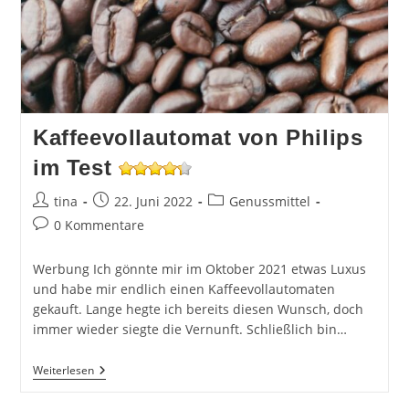
Kaffeevollautomat von Philips
im Test
Beitrags-
Beitrag
Beitrags-
tina
22. Juni 2022
Genussmittel
Autor:
veröffentlicht:
Kategorie:
Beitrags-
0 Kommentare
Kommentare:
Werbung Ich gönnte mir im Oktober 2021 etwas Luxus
und habe mir endlich einen Kaffeevollautomaten
gekauft. Lange hegte ich bereits diesen Wunsch, doch
immer wieder siegte die Vernunft. Schließlich bin…
Kaffeevollautomat
Weiterlesen
Von
Philips