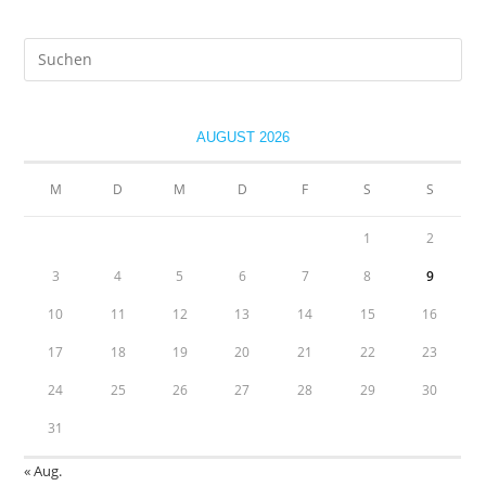
Im
Test
Pre
Es
to
clo
AUGUST 2026
the
sea
M
D
M
D
F
S
S
pan
1
2
3
4
5
6
7
8
9
10
11
12
13
14
15
16
17
18
19
20
21
22
23
24
25
26
27
28
29
30
31
« Aug.