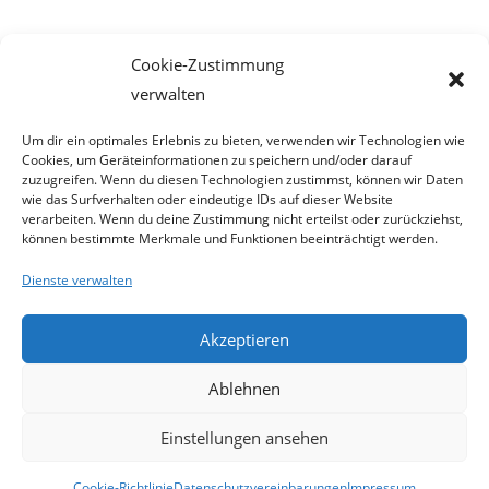
Meta
Cookie-Zustimmung
Anmelden
verwalten
Eintrags-Feed
Kommentar-Feed
Um dir ein optimales Erlebnis zu bieten, verwenden wir Technologien wie
Cookies, um Geräteinformationen zu speichern und/oder darauf
WordPress.org
zuzugreifen. Wenn du diesen Technologien zustimmst, können wir Daten
wie das Surfverhalten oder eindeutige IDs auf dieser Website
verarbeiten. Wenn du deine Zustimmung nicht erteilst oder zurückziehst,
können bestimmte Merkmale und Funktionen beeinträchtigt werden.
Dienste verwalten
Akzeptieren
Ablehnen
Einstellungen ansehen
Cookie-Richtlinie
Datenschutzvereinbarungen
Impressum