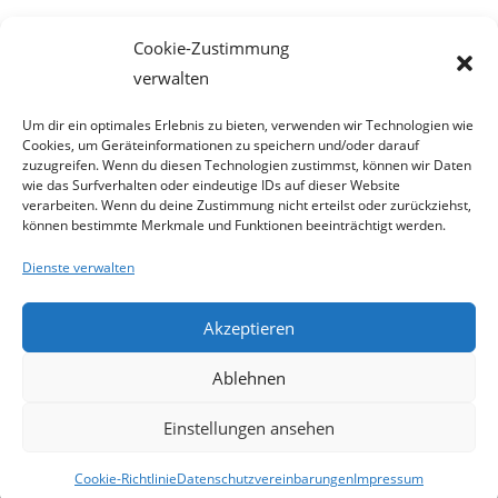
Meta
Cookie-Zustimmung
Anmelden
verwalten
Eintrags-Feed
Kommentar-Feed
Um dir ein optimales Erlebnis zu bieten, verwenden wir Technologien wie
Cookies, um Geräteinformationen zu speichern und/oder darauf
WordPress.org
zuzugreifen. Wenn du diesen Technologien zustimmst, können wir Daten
wie das Surfverhalten oder eindeutige IDs auf dieser Website
verarbeiten. Wenn du deine Zustimmung nicht erteilst oder zurückziehst,
können bestimmte Merkmale und Funktionen beeinträchtigt werden.
Dienste verwalten
Akzeptieren
Ablehnen
Einstellungen ansehen
Cookie-Richtlinie
Datenschutzvereinbarungen
Impressum
Copyright - WordPress Theme by OceanWP