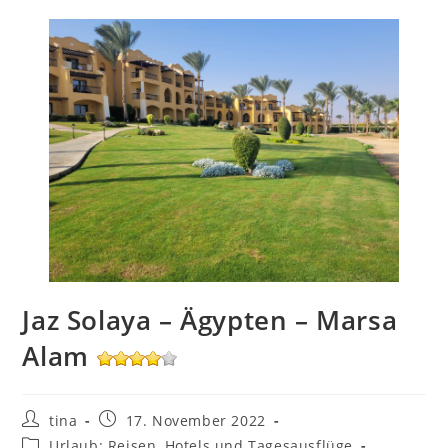
Jaz Solaya – Ägypten – Marsa
Alam
Beitrags-
Beitrag
tina
17. November 2022
Autor:
veröffentlicht:
Beitrags-
Urlaub: Reisen, Hotels und Tagesausflüge