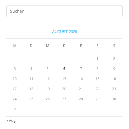
Pre
Es
to
clo
AUGUST 2026
the
sea
M
D
M
D
F
S
S
pan
1
2
3
4
5
6
7
8
9
10
11
12
13
14
15
16
17
18
19
20
21
22
23
24
25
26
27
28
29
30
31
« Aug.