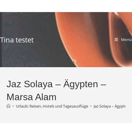
Zum
Inhalt
springen
Tina testet
Menü
Jaz Solaya – Ägypten –
Marsa Alam
>
Urlaub: Reisen, Hotels und Tagesausflüge
>
Jaz Solaya – Ägypten