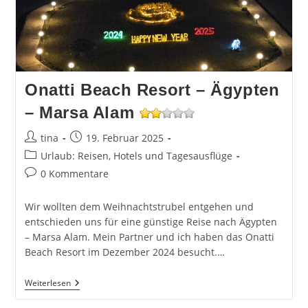
Onatti Beach Resort – Ägypten
– Marsa Alam
Beitrags-
Beitrag
tina
19. Februar 2025
Autor:
veröffentlicht:
Beitrags-
Urlaub: Reisen, Hotels und Tagesausflüge
Kategorie:
Beitrags-
0 Kommentare
Kommentare:
Wir wollten dem Weihnachtstrubel entgehen und
entschieden uns für eine günstige Reise nach Ägypten
– Marsa Alam. Mein Partner und ich haben das Onatti
Beach Resort im Dezember 2024 besucht.…
Onatti
Weiterlesen
Beach
Resort