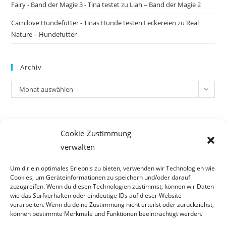
Fairy - Band der Magie 3 - Tina testet
zu
Liah – Band der Magie 2
Carnilove Hundefutter - Tinas Hunde testen Leckereien
zu
Real
Nature – Hundefutter
Archiv
Archiv
Monat auswählen
Meta
Cookie-Zustimmung
Anmelden
verwalten
Eintrags-Feed
Kommentar-Feed
Um dir ein optimales Erlebnis zu bieten, verwenden wir Technologien wie
Cookies, um Geräteinformationen zu speichern und/oder darauf
WordPress.org
zuzugreifen. Wenn du diesen Technologien zustimmst, können wir Daten
wie das Surfverhalten oder eindeutige IDs auf dieser Website
verarbeiten. Wenn du deine Zustimmung nicht erteilst oder zurückziehst,
können bestimmte Merkmale und Funktionen beeinträchtigt werden.