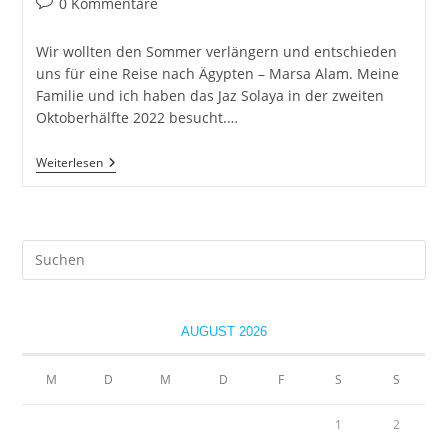
Beitrags-
0 Kommentare
Kommentare:
Wir wollten den Sommer verlängern und entschieden
uns für eine Reise nach Ägypten – Marsa Alam. Meine
Familie und ich haben das Jaz Solaya in der zweiten
Oktoberhälfte 2022 besucht.…
Jaz
Weiterlesen
Solaya
–
Ägypten
–
Marsa
Pre
Alam
Es
to
clo
AUGUST 2026
the
sea
M
D
M
D
F
S
S
pan
1
2