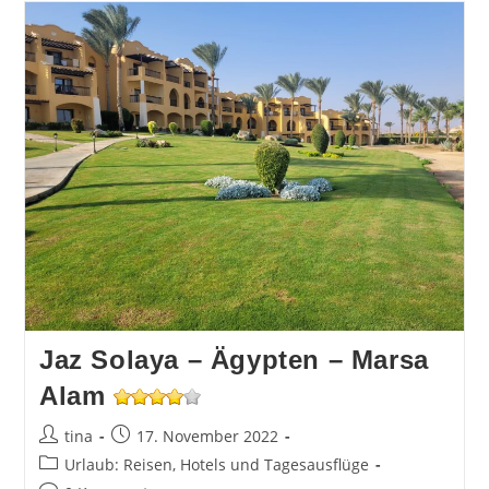
–
Ägypten
–
Marsa
Alam
Jaz Solaya – Ägypten – Marsa
Alam
Beitrags-
Beitrag
tina
17. November 2022
Autor:
veröffentlicht:
Beitrags-
Urlaub: Reisen, Hotels und Tagesausflüge
Kategorie: