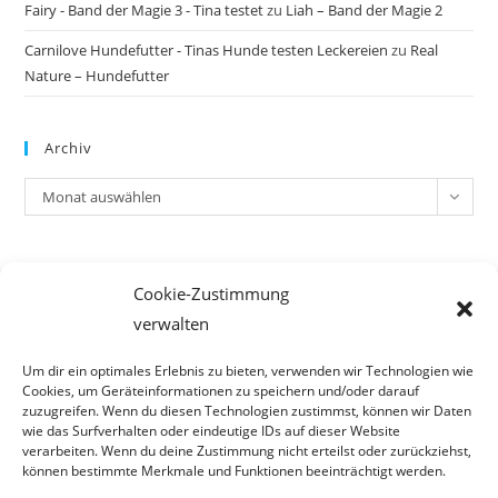
Fairy - Band der Magie 3 - Tina testet
zu
Liah – Band der Magie 2
Carnilove Hundefutter - Tinas Hunde testen Leckereien
zu
Real
Nature – Hundefutter
Archiv
Archiv
Monat auswählen
Meta
Cookie-Zustimmung
Anmelden
verwalten
Eintrags-Feed
Kommentar-Feed
Um dir ein optimales Erlebnis zu bieten, verwenden wir Technologien wie
Cookies, um Geräteinformationen zu speichern und/oder darauf
WordPress.org
zuzugreifen. Wenn du diesen Technologien zustimmst, können wir Daten
wie das Surfverhalten oder eindeutige IDs auf dieser Website
verarbeiten. Wenn du deine Zustimmung nicht erteilst oder zurückziehst,
können bestimmte Merkmale und Funktionen beeinträchtigt werden.