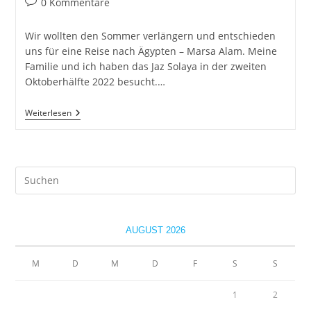
Beitrags-
0 Kommentare
Kommentare:
Wir wollten den Sommer verlängern und entschieden
uns für eine Reise nach Ägypten – Marsa Alam. Meine
Familie und ich haben das Jaz Solaya in der zweiten
Oktoberhälfte 2022 besucht.…
Jaz
Weiterlesen
Solaya
–
Ägypten
–
Marsa
Pre
Alam
Es
to
clo
AUGUST 2026
the
sea
M
D
M
D
F
S
S
pan
1
2