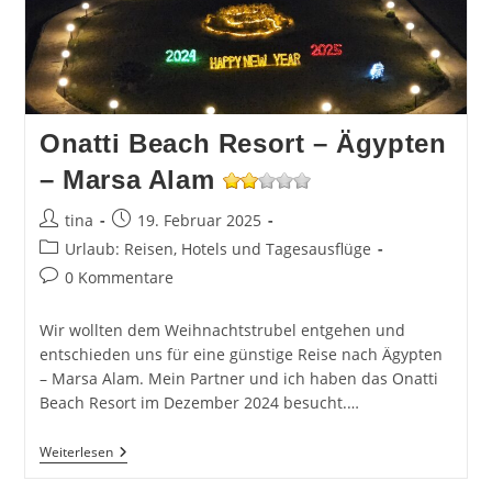
Onatti Beach Resort – Ägypten
– Marsa Alam
Beitrags-
Beitrag
tina
19. Februar 2025
Autor:
veröffentlicht:
Beitrags-
Urlaub: Reisen, Hotels und Tagesausflüge
Kategorie:
Beitrags-
0 Kommentare
Kommentare:
Wir wollten dem Weihnachtstrubel entgehen und
entschieden uns für eine günstige Reise nach Ägypten
– Marsa Alam. Mein Partner und ich haben das Onatti
Beach Resort im Dezember 2024 besucht.…
Onatti
Weiterlesen
Beach
Resort