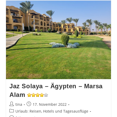
–
Ägypten
–
Marsa
Alam
Jaz Solaya – Ägypten – Marsa
Alam
Beitrags-
Beitrag
tina
17. November 2022
Autor:
veröffentlicht:
Beitrags-
Urlaub: Reisen, Hotels und Tagesausflüge
Kategorie: