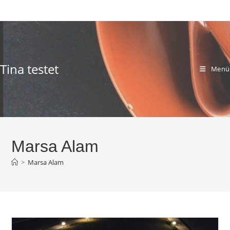
Zum
Inhalt
springen
Tina testet
Menü
Marsa Alam
>
Marsa Alam