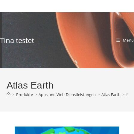
Zum
Inhalt
springen
Tina testet
Menü
Atlas Earth
>
Produkte
>
Apps und Web-Dienstleistungen
>
Atlas Earth
>
Seit