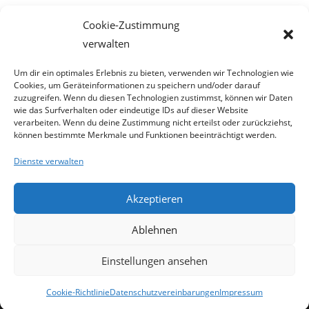
Meta
Cookie-Zustimmung
Anmelden
verwalten
Eintrags-Feed
Kommentar-Feed
Um dir ein optimales Erlebnis zu bieten, verwenden wir Technologien wie
Cookies, um Geräteinformationen zu speichern und/oder darauf
WordPress.org
zuzugreifen. Wenn du diesen Technologien zustimmst, können wir Daten
wie das Surfverhalten oder eindeutige IDs auf dieser Website
verarbeiten. Wenn du deine Zustimmung nicht erteilst oder zurückziehst,
können bestimmte Merkmale und Funktionen beeinträchtigt werden.
Dienste verwalten
Akzeptieren
Ablehnen
Einstellungen ansehen
Cookie-Richtlinie
Datenschutzvereinbarungen
Impressum
Copyright - WordPress Theme by OceanWP