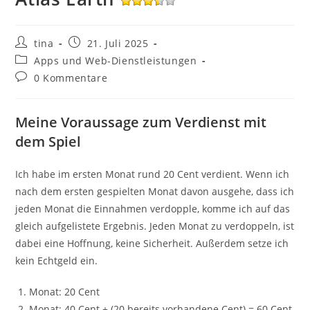
Beitrags-
Beitrag
tina
21. Juli 2025
Autor:
veröffentlicht:
Beitrags-
Apps und Web-Dienstleistungen
Kategorie:
Beitrags-
0 Kommentare
Kommentare:
Meine Voraussage zum Verdienst mit
dem Spiel
Ich habe im ersten Monat rund 20 Cent verdient. Wenn ich
nach dem ersten gespielten Monat davon ausgehe, dass ich
jeden Monat die Einnahmen verdopple, komme ich auf das
gleich aufgelistete Ergebnis. Jeden Monat zu verdoppeln, ist
dabei eine Hoffnung, keine Sicherheit. Außerdem setze ich
kein Echtgeld ein.
Monat: 20 Cent
Monat: 40 Cent + (20 bereits vorhandene Cent) = 60 Cent