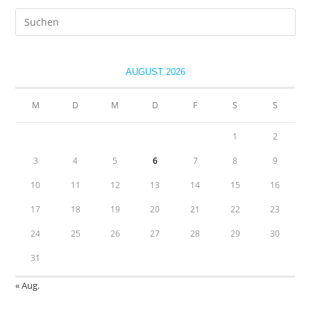
Pre
Es
to
clo
AUGUST 2026
the
sea
M
D
M
D
F
S
S
pan
1
2
3
4
5
6
7
8
9
10
11
12
13
14
15
16
17
18
19
20
21
22
23
24
25
26
27
28
29
30
31
« Aug.