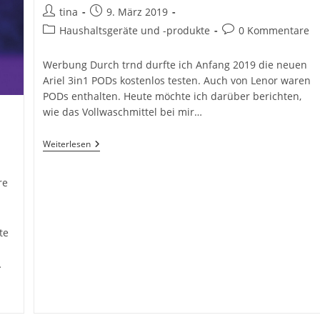
Beitrags-
Beitrag
tina
9. März 2019
Autor:
veröffentlicht:
Beitrags-
Beitrags-
Haushaltsgeräte und -produkte
0 Kommentare
Kategorie:
Kommentare:
Werbung Durch trnd durfte ich Anfang 2019 die neuen
Ariel 3in1 PODs kostenlos testen. Auch von Lenor waren
PODs enthalten. Heute möchte ich darüber berichten,
wie das Vollwaschmittel bei mir…
Ariel
Weiterlesen
3in1
PODs
Im
re
Einsatz
te
…