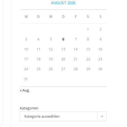
close
AUGUST 2026
the
u
search
M
D
M
D
F
S
S
panel.
1
2
3
4
5
6
7
8
9
10
11
12
13
14
15
16
17
18
19
20
21
22
23
24
25
26
27
28
29
30
31
« Aug.
Kategorien
Kategorie auswählen