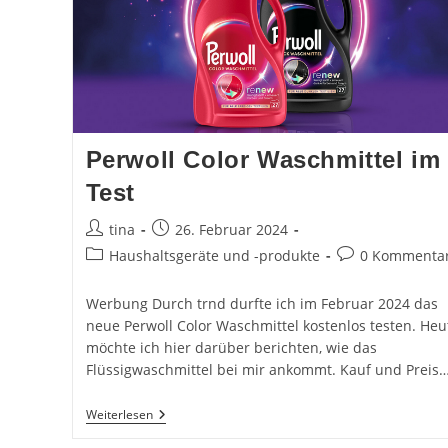
Perwoll Color Waschmittel im
Test
Beitrags-
Beitrag
tina
26. Februar 2024
Autor:
veröffentlicht:
Beitrags-
Beitrags-
Haushaltsgeräte und -produkte
0 Kommenta
Kategorie:
Kommentare:
Werbung Durch trnd durfte ich im Februar 2024 das
neue Perwoll Color Waschmittel kostenlos testen. Heu
möchte ich hier darüber berichten, wie das
Flüssigwaschmittel bei mir ankommt. Kauf und Preis
Perwoll
Weiterlesen
Color
Waschmittel