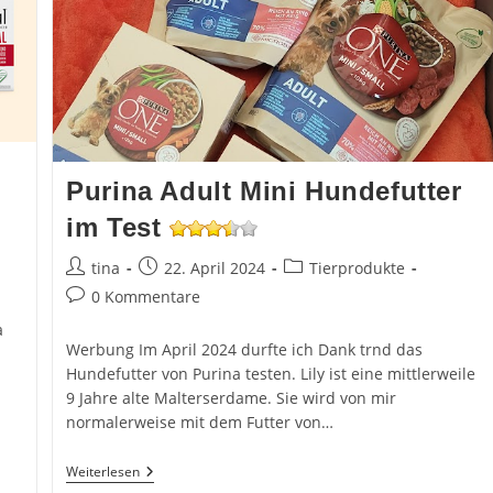
Purina Adult Mini Hundefutter
im Test
Beitrags-
Beitrag
Beitrags-
tina
22. April 2024
Tierprodukte
Autor:
veröffentlicht:
Kategorie:
Beitrags-
0 Kommentare
Kommentare:
a
Werbung Im April 2024 durfte ich Dank trnd das
Hundefutter von Purina testen. Lily ist eine mittlerweile
9 Jahre alte Malterserdame. Sie wird von mir
…
normalerweise mit dem Futter von…
Purina
Weiterlesen
Adult