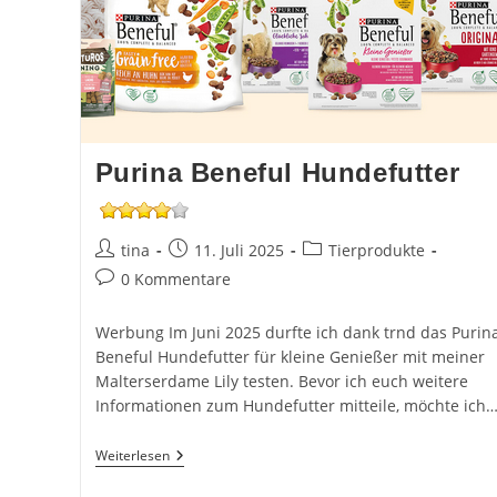
Purina Beneful Hundefutter
Beitrags-
Beitrag
Beitrags-
tina
11. Juli 2025
Tierprodukte
Autor:
veröffentlicht:
Kategorie:
Beitrags-
0 Kommentare
Kommentare:
Werbung Im Juni 2025 durfte ich dank trnd das Purin
Beneful Hundefutter für kleine Genießer mit meiner
Malterserdame Lily testen. Bevor ich euch weitere
Informationen zum Hundefutter mitteile, möchte ich
Purina
Weiterlesen
Beneful
Hundefutter