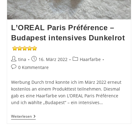
L’OREAL Paris Préférence –
Budapest intensives Dunkelrot
Beitrags-
Beitrag
Beitrags-
tina
16. März 2022
Haarfarbe
Autor:
veröffentlicht:
Kategorie:
Beitrags-
0 Kommentare
Kommentare:
Werbung Durch trnd konnte ich im März 2022 erneut
kostenlos an einem Produkttest teilnehmen. Diesmal
gab es eine Haarfarbe von L’OREAL Paris Préférence
und ich wählte „Budapest“ – ein intensives…
L’OREAL
Weiterlesen
Paris
Préférence
–
Budapest