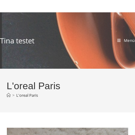
Zum
Inhalt
springen
Tina testet
Menü
L'oreal Paris
>
L'oreal Paris