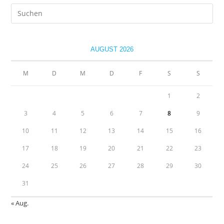
Intensives
Pre
Dunkelrot
Es
to
clo
AUGUST 2026
the
sea
M
D
M
D
F
S
S
pan
1
2
3
4
5
6
7
8
9
10
11
12
13
14
15
16
17
18
19
20
21
22
23
24
25
26
27
28
29
30
31
« Aug.