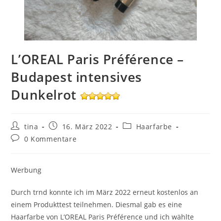
L’OREAL Paris Préférence –
Budapest intensives
Dunkelrot
Beitrags-
Beitrag
Beitrags-
tina
16. März 2022
Haarfarbe
Autor:
veröffentlicht:
Kategorie:
Beitrags-
0 Kommentare
Kommentare:
Werbung
Durch trnd konnte ich im März 2022 erneut kostenlos an
einem Produkttest teilnehmen. Diesmal gab es eine
Haarfarbe von L’OREAL Paris Préférence und ich wählte