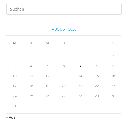
Pre
Es
to
clo
AUGUST 2026
the
sea
M
D
M
D
F
S
S
pan
1
2
3
4
5
6
7
8
9
10
11
12
13
14
15
16
17
18
19
20
21
22
23
24
25
26
27
28
29
30
31
« Aug.