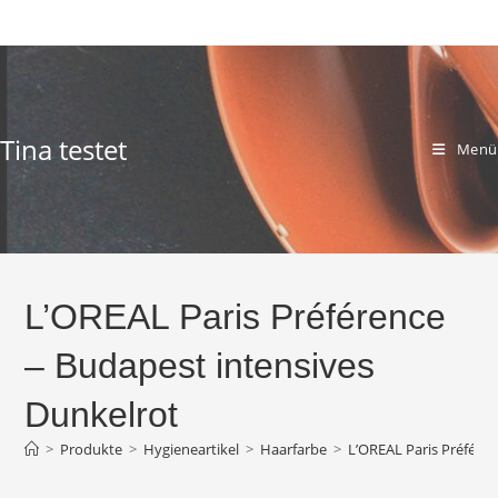
Zum
Inhalt
springen
Tina testet
Menü
L’OREAL Paris Préférence
– Budapest intensives
Dunkelrot
>
Produkte
>
Hygieneartikel
>
Haarfarbe
>
L’OREAL Paris Préfére