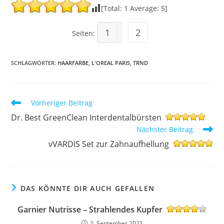
[Total:
1
Average:
5
]
1
2
Seiten:
SCHLAGWÖRTER
:
HAARFARBE
,
L'OREAL PARIS
,
TRND
Weitere
Vorheriger Beitrag
Artikel
Dr. Best GreenClean Interdentalbürsten
ansehen
Nächster Beitrag
vVARDIS Set zur Zahnaufhellung
DAS KÖNNTE DIR AUCH GEFALLEN
Garnier Nutrisse – Strahlendes Kupfer
2. September 2021