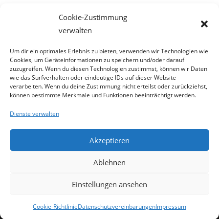
Meta
Cookie-Zustimmung
Anmelden
verwalten
Eintrags-Feed
Kommentar-Feed
Um dir ein optimales Erlebnis zu bieten, verwenden wir Technologien wie
Cookies, um Geräteinformationen zu speichern und/oder darauf
WordPress.org
zuzugreifen. Wenn du diesen Technologien zustimmst, können wir Daten
wie das Surfverhalten oder eindeutige IDs auf dieser Website
verarbeiten. Wenn du deine Zustimmung nicht erteilst oder zurückziehst,
können bestimmte Merkmale und Funktionen beeinträchtigt werden.
Dienste verwalten
Akzeptieren
Ablehnen
Einstellungen ansehen
Cookie-Richtlinie
Datenschutzvereinbarungen
Impressum
Copyright - WordPress Theme by OceanWP