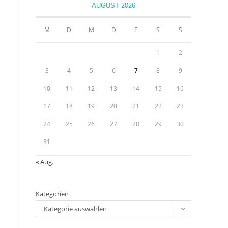
close
AUGUST 2026
the
u
search
M
D
M
D
F
S
S
panel.
1
2
3
4
5
6
7
8
9
10
11
12
13
14
15
16
17
18
19
20
21
22
23
24
25
26
27
28
29
30
31
« Aug.
Kategorien
Kategorie auswählen