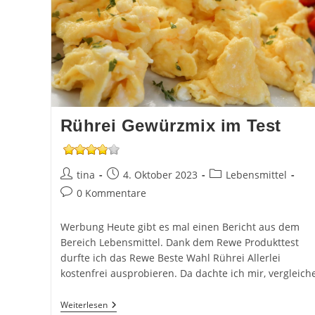
Rührei Gewürzmix im Test
Beitrags-
Beitrag
Beitrags-
tina
4. Oktober 2023
Lebensmittel
Autor:
veröffentlicht:
Kategorie:
Beitrags-
0 Kommentare
Kommentare:
Werbung Heute gibt es mal einen Bericht aus dem
Bereich Lebensmittel. Dank dem Rewe Produkttest
durfte ich das Rewe Beste Wahl Rührei Allerlei
kostenfrei ausprobieren. Da dachte ich mir, vergleich
Rührei
Weiterlesen