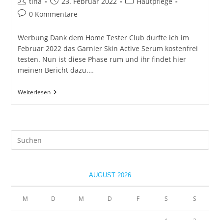
Beitrags-
Beitrag
Beitrags-
tina
23. Februar 2022
Hautpflege
Autor:
veröffentlicht:
Kategorie:
Beitrags-
0 Kommentare
Kommentare:
Werbung Dank dem Home Tester Club durfte ich im
Februar 2022 das Garnier Skin Active Serum kostenfrei
testen. Nun ist diese Phase rum und ihr findet hier
meinen Bericht dazu.…
Skin
Weiterlesen
Active
Serum
Von
Garnier
Im
Pre
Test
Es
to
clo
AUGUST 2026
the
sea
M
D
M
D
F
S
S
pan