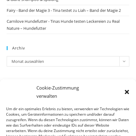
Fairy - Band der Magie 3 - Tina testet
zu
Liah – Band der Magie 2
Carnilove Hundefutter - Tinas Hunde testen Leckereien
zu
Real
Nature – Hundefutter
Archiv
Archiv
Monat auswählen
Meta
Cookie-Zustimmung
Anmelden
verwalten
Eintrags-Feed
Kommentar-Feed
Um dir ein optimales Erlebnis zu bieten, verwenden wir Technologien wie
Cookies, um Geräteinformationen zu speichern und/oder darauf
WordPress.org
zuzugreifen. Wenn du diesen Technologien zustimmst, können wir Daten
wie das Surfverhalten oder eindeutige IDs auf dieser Website
verarbeiten. Wenn du deine Zustimmung nicht erteilst oder zurückziehst,