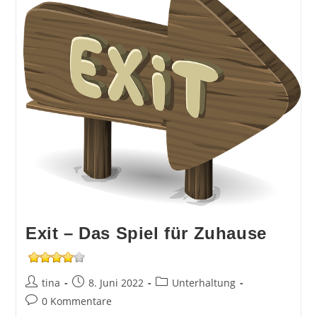
Exit – Das Spiel für Zuhause
Beitrags-
Beitrag
Beitrags-
tina
8. Juni 2022
Unterhaltung
Autor:
veröffentlicht:
Kategorie:
Beitrags-
0 Kommentare
Kommentare: