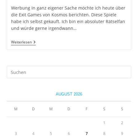
Werbung In ganz eigener Sache möchte ich heute über
die Exit Games von Kosmos berichten. Diese Spiele
habe ich selbst gekauft. Ich bin ein absoluter Rätselfan
und würde gerne irgendwann…
Exit
Weiterlesen
–
Das
Spiel
Für
Zuhause
Pre
Es
to
clo
AUGUST 2026
the
sea
M
D
M
D
F
S
S
pan
1
2
3
4
5
6
7
8
9