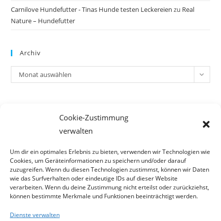
Carnilove Hundefutter - Tinas Hunde testen Leckereien
zu
Real
Nature – Hundefutter
Archiv
Archiv
Monat auswählen
Meta
Cookie-Zustimmung
Anmelden
verwalten
Eintrags-Feed
Kommentar-Feed
Um dir ein optimales Erlebnis zu bieten, verwenden wir Technologien wie
Cookies, um Geräteinformationen zu speichern und/oder darauf
WordPress.org
zuzugreifen. Wenn du diesen Technologien zustimmst, können wir Daten
wie das Surfverhalten oder eindeutige IDs auf dieser Website
verarbeiten. Wenn du deine Zustimmung nicht erteilst oder zurückziehst,
können bestimmte Merkmale und Funktionen beeinträchtigt werden.
Dienste verwalten