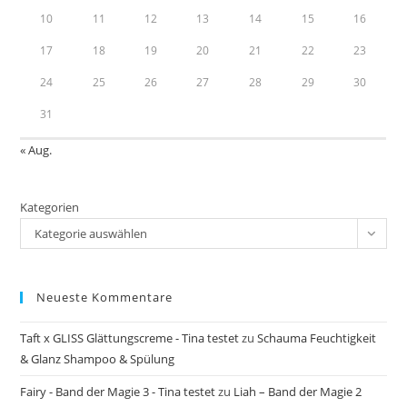
10
11
12
13
14
15
16
17
18
19
20
21
22
23
24
25
26
27
28
29
30
31
« Aug.
Kategorien
Kategorie auswählen
Neueste Kommentare
Taft x GLISS Glättungscreme - Tina testet
zu
Schauma Feuchtigkeit
& Glanz Shampoo & Spülung
Fairy - Band der Magie 3 - Tina testet
zu
Liah – Band der Magie 2