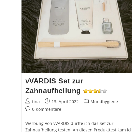
vVARDIS Set zur
Zahnaufhellung
Beitrags-
Beitrag
Beitrags-
tina
13. April 2022
Mundhygiene
Autor:
veröffentlicht:
Kategorie:
Beitrags-
0 Kommentare
Kommentare:
Werbung Von vVARDIS durfte ich das Set zur
Zahnaufhellung testen. An diesen Produkttest kam ic