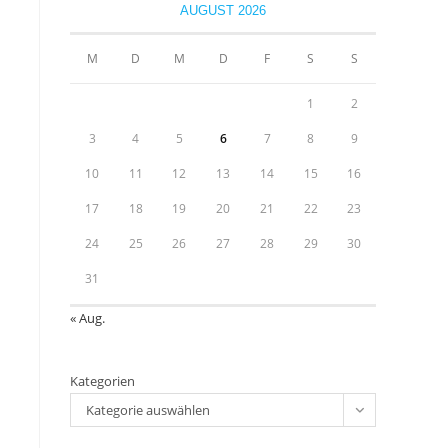
close
AUGUST 2026
the
u
search
M
D
M
D
F
S
S
panel.
1
2
3
4
5
6
7
8
9
10
11
12
13
14
15
16
17
18
19
20
21
22
23
24
25
26
27
28
29
30
31
« Aug.
Kategorien
Kategorie auswählen