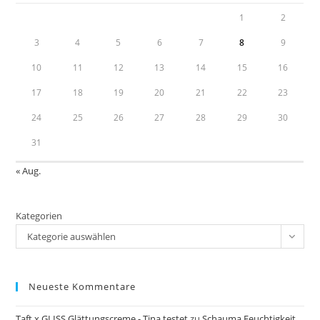
pan
1
2
3
4
5
6
7
8
9
10
11
12
13
14
15
16
17
18
19
20
21
22
23
24
25
26
27
28
29
30
31
« Aug.
Kategorien
Kategorie auswählen
Neueste Kommentare
Taft x GLISS Glättungscreme - Tina testet
zu
Schauma Feuchtigkeit