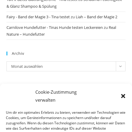
& Glanz Shampoo & Spülung
Fairy - Band der Magie 3 - Tina testet
zu
Liah – Band der Magie 2
Carnilove Hundefutter - Tinas Hunde testen Leckereien
zu
Real
Nature – Hundefutter
Archiv
Archiv
Monat auswählen
Meta
Cookie-Zustimmung
Anmelden
verwalten
Eintrags-Feed
Kommentar-Feed
Um dir ein optimales Erlebnis zu bieten, verwenden wir Technologien wie
Cookies, um Geräteinformationen zu speichern und/oder darauf
WordPress.org
zuzugreifen. Wenn du diesen Technologien zustimmst, können wir Daten
wie das Surfverhalten oder eindeutige IDs auf dieser Website