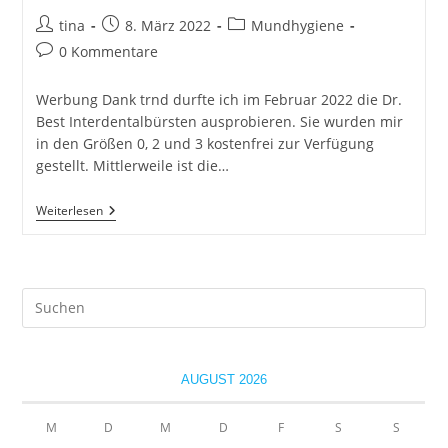
Beitrags-
Beitrag
Beitrags-
tina
8. März 2022
Mundhygiene
Autor:
veröffentlicht:
Kategorie:
Beitrags-
0 Kommentare
Kommentare:
Werbung Dank trnd durfte ich im Februar 2022 die Dr.
Best Interdentalbürsten ausprobieren. Sie wurden mir
in den Größen 0, 2 und 3 kostenfrei zur Verfügung
gestellt. Mittlerweile ist die…
Dr.
Weiterlesen
Best
GreenClean
Interdentalbürsten
Pre
Es
to
clo
AUGUST 2026
the
sea
M
D
M
D
F
S
S