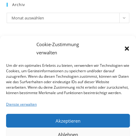
Archiv
Archiv
Monat auswählen
Meta
Cookie-Zustimmung
Anmelden
verwalten
Eintrags-Feed
Kommentar-Feed
Um dir ein optimales Erlebnis zu bieten, verwenden wir Technologien wie
Cookies, um Geräteinformationen zu speichern und/oder darauf
WordPress.org
zuzugreifen. Wenn du diesen Technologien zustimmst, können wir Daten
wie das Surfverhalten oder eindeutige IDs auf dieser Website
verarbeiten. Wenn du deine Zustimmung nicht erteilst oder zurückziehst,
können bestimmte Merkmale und Funktionen beeinträchtigt werden.
Dienste verwalten
Akzeptieren
Ablehnen