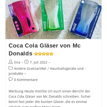
Coca Cola Gläser von Mc
Donalds
Beitrags-
Beitrag
tina
7. Juli 2022
Autor:
veröffentlicht:
Beitrags-
Andere Gratisartikel
/
Haushaltsgeräte und -
Kategorie:
produkte
Beitrags-
0 Kommentare
Kommentare:
Werbung Heute möchte ich euch einen Bericht der
Coca Cola Gläser von Mc Donalds schreiben. Sicher
kennt fast jeder die bunten Gläser, die es einmal
jährlich zum großen Menü beim…