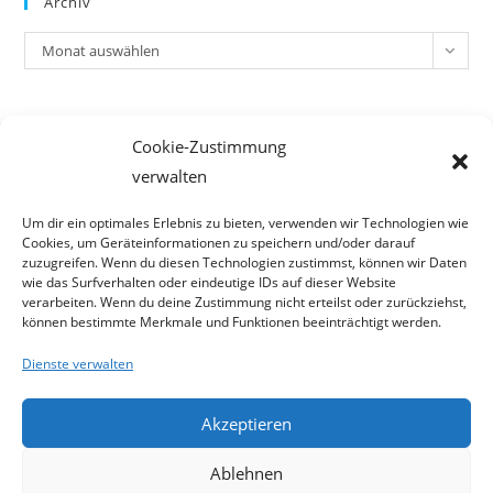
Archiv
Archiv
Monat auswählen
Meta
Cookie-Zustimmung
Anmelden
verwalten
Eintrags-Feed
Kommentar-Feed
Um dir ein optimales Erlebnis zu bieten, verwenden wir Technologien wie
Cookies, um Geräteinformationen zu speichern und/oder darauf
WordPress.org
zuzugreifen. Wenn du diesen Technologien zustimmst, können wir Daten
wie das Surfverhalten oder eindeutige IDs auf dieser Website
verarbeiten. Wenn du deine Zustimmung nicht erteilst oder zurückziehst,
können bestimmte Merkmale und Funktionen beeinträchtigt werden.
Dienste verwalten
Akzeptieren
Ablehnen