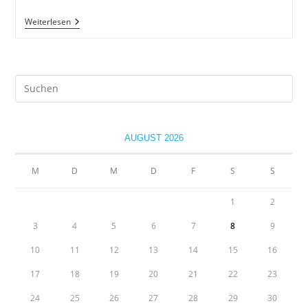
Macadam
Weiterlesen
–
Geld
Durch
Schritte
Verdienen
Pre
Es
to
clo
AUGUST 2026
the
sea
M
D
M
D
F
S
S
pan
1
2
3
4
5
6
7
8
9
10
11
12
13
14
15
16
17
18
19
20
21
22
23
24
25
26
27
28
29
30