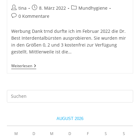
Beitrags-
Beitrag
Beitrags-
tina
8. März 2022
Mundhygiene
Autor:
veröffentlicht:
Kategorie:
Beitrags-
0 Kommentare
Kommentare:
Werbung Dank trnd durfte ich im Februar 2022 die Dr.
Best Interdentalbürsten ausprobieren. Sie wurden mir
in den Größen 0, 2 und 3 kostenfrei zur Verfügung
gestellt. Mittlerweile ist die…
Dr.
Weiterlesen
Best
GreenClean
Interdentalbürsten
Pre
Es
to
clo
AUGUST 2026
the
sea
M
D
M
D
F
S
S