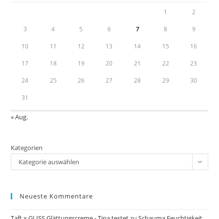
pan
1
2
3
4
5
6
7
8
9
10
11
12
13
14
15
16
17
18
19
20
21
22
23
24
25
26
27
28
29
30
31
« Aug.
Kategorien
Kategorie auswählen
Neueste Kommentare
Taft x GLISS Glättungscreme - Tina testet
zu
Schauma Feuchtigkeit