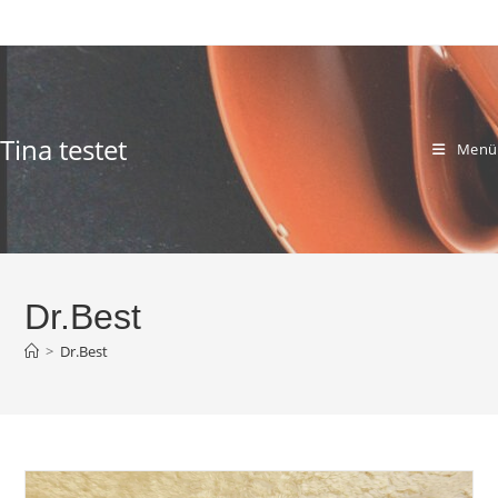
Zum
Inhalt
springen
Tina testet
Menü
Dr.Best
>
Dr.Best