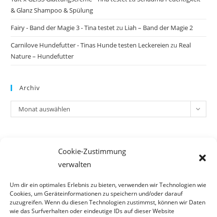
& Glanz Shampoo & Spülung
Fairy - Band der Magie 3 - Tina testet
zu
Liah – Band der Magie 2
Carnilove Hundefutter - Tinas Hunde testen Leckereien
zu
Real
Nature – Hundefutter
Archiv
Archiv
Monat auswählen
Meta
Cookie-Zustimmung
Anmelden
verwalten
Eintrags-Feed
Kommentar-Feed
Um dir ein optimales Erlebnis zu bieten, verwenden wir Technologien wie
Cookies, um Geräteinformationen zu speichern und/oder darauf
WordPress.org
zuzugreifen. Wenn du diesen Technologien zustimmst, können wir Daten
wie das Surfverhalten oder eindeutige IDs auf dieser Website