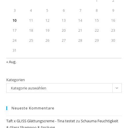
1
2
3
4
5
6
7
8
9
10
11
12
13
14
15
16
17
18
19
20
21
22
23
24
25
26
27
28
29
30
31
« Aug.
Kategorien
Kategorie auswählen
Neueste Kommentare
Taft x GLISS Glättungscreme - Tina testet
zu
Schauma Feuchtigkeit
& Glanz Shampoo & Spülung