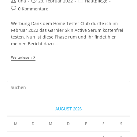
Beitrags-
Beitrag
Beitrags-
tina
23. Februar 2022
Hautpflege
Autor:
veröffentlicht:
Kategorie:
Beitrags-
0 Kommentare
Kommentare:
Werbung Dank dem Home Tester Club durfte ich im
Februar 2022 das Garnier Skin Active Serum kostenfrei
testen. Nun ist diese Phase rum und ihr findet hier
meinen Bericht dazu.…
Skin
Weiterlesen
Active
Serum
Von
Garnier
Im
Pre
Test
Es
to
clo
AUGUST 2026
the
sea
M
D
M
D
F
S
S
pan