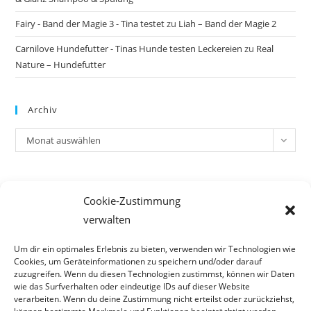
Fairy - Band der Magie 3 - Tina testet
zu
Liah – Band der Magie 2
Carnilove Hundefutter - Tinas Hunde testen Leckereien
zu
Real
Nature – Hundefutter
Archiv
Archiv
Monat auswählen
Meta
Cookie-Zustimmung
Anmelden
verwalten
Eintrags-Feed
Kommentar-Feed
Um dir ein optimales Erlebnis zu bieten, verwenden wir Technologien wie
Cookies, um Geräteinformationen zu speichern und/oder darauf
WordPress.org
zuzugreifen. Wenn du diesen Technologien zustimmst, können wir Daten
wie das Surfverhalten oder eindeutige IDs auf dieser Website
verarbeiten. Wenn du deine Zustimmung nicht erteilst oder zurückziehst,