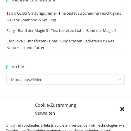
Neueste Kommentare
Taft x GLISS Glättungscreme - Tina testet
zu
Schauma Feuchtigkeit
& Glanz Shampoo & Spülung
Fairy - Band der Magie 3 - Tina testet
zu
Liah – Band der Magie 2
Carnilove Hundefutter - Tinas Hunde testen Leckereien
zu
Real
Nature – Hundefutter
Archiv
Archiv
Monat auswählen
Meta
Cookie-Zustimmung
Anmelden
verwalten
Eintrags-Feed
Kommentar-Feed
Um dir ein optimales Erlebnis zu bieten, verwenden wir Technologien wie
Cookies, um Geräteinformationen zu speichern und/oder darauf