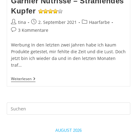
Garnier Nutrisse – Strahlendes
Kupfer
Beitrags-
Beitrag
Beitrags-
tina
2. September 2021
Haarfarbe
Autor:
veröffentlicht:
Kategorie:
Beitrags-
3 Kommentare
Kommentare:
Werbung In den letzten zwei Jahren habe ich kaum
Produkte getestet, mir fehlte die Zeit und die Lust. Doch
jetzt bin ich wieder da und in den letzten Monaten
traf…
Garnier
Weiterlesen
Nutrisse
–
Strahlendes
Kupfer
Pre
Es
to
clo
AUGUST 2026
the