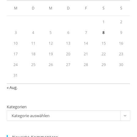
sea
M
D
M
D
F
S
S
pan
1
2
3
4
5
6
7
8
9
10
11
12
13
14
15
16
17
18
19
20
21
22
23
24
25
26
27
28
29
30
31
« Aug.
Kategorien
Kategorie auswählen