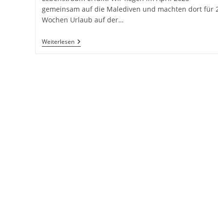
gemeinsam auf die Malediven und machten dort für 
Wochen Urlaub auf der…
Equator
Weiterlesen
Village
–
Malediven
–
Addu
Atoll