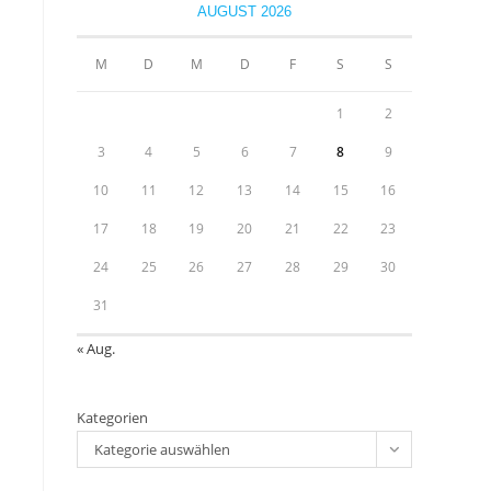
close
AUGUST 2026
the
u
search
M
D
M
D
F
S
S
panel.
1
2
3
4
5
6
7
8
9
10
11
12
13
14
15
16
17
18
19
20
21
22
23
24
25
26
27
28
29
30
31
« Aug.
Kategorien
Kategorie auswählen