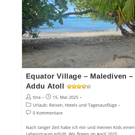
Equator Village – Malediven –
Addu Atoll
Beitrags-
Beitrag
tina
15. Mai 2025
Autor:
veröffentlicht:
Beitrags-
Urlaub: Reisen, Hotels und Tagesausflüge
Kategorie:
Beitrags-
0 Kommentare
Kommentare:
Nach langer Zeit habe ich mir und meinen Kids einen
Lebenstraum erfüllt. Wir flogen im April 2025