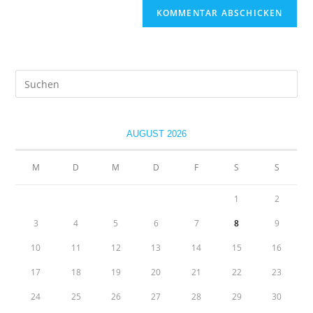
Pre
Es
to
clo
AUGUST 2026
the
sea
M
D
M
D
F
S
S
pan
1
2
3
4
5
6
7
8
9
10
11
12
13
14
15
16
17
18
19
20
21
22
23
24
25
26
27
28
29
30