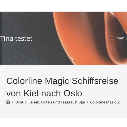
Zum
Inhalt
springen
Tina testet
Menü
Colorline Magic Schiffsreise
von Kiel nach Oslo
>
Urlaub: Reisen, Hotels und Tagesausflüge
>
Colorline Magic Schiff